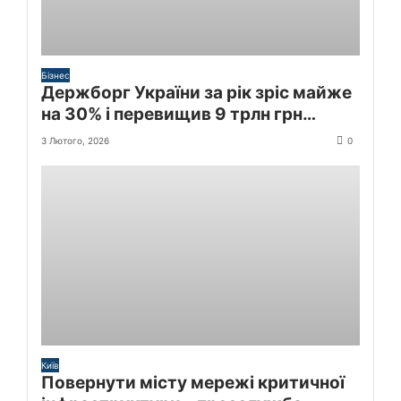
Бізнес
Держборг України за рік зріс майже
на 30% і перевищив 9 трлн грн
($213,3 млрд)
3 Лютого, 2026
0
Київ
Повернути місту мережі критичної