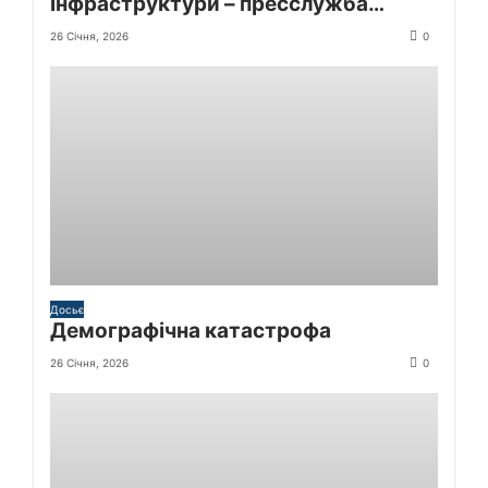
інфраструктури – пресслужба
Київської міської прокуратури
26 Січня, 2026
0
Досьє
Демографічна катастрофа
26 Січня, 2026
0