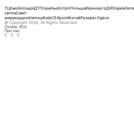
ТЦК
мобілізація
ДТП
Ізраїль
обстріл
Польща
Укренерго
ДІЯ
Харків
Зел
світла
Саміт
миру
кордон
біженці
Київ
СБУ
росія
Китай
Резерв+
Одеса
© Copyright 2026, All Rights Reserved
Cookie (EU)
Про нас