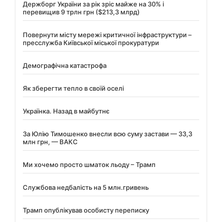
Держборг України за рік зріс майже на 30% і
перевищив 9 трлн грн ($213,3 млрд)
Повернути місту мережі критичної інфраструктури –
пресслужба Київської міської прокуратури
Демографічна катастрофа
Як зберегти тепло в своїй оселі
Українка. Назад в майбутнє
За Юлію Тимошенко внесли всю суму застави — 33,3
млн грн, — ВАКС
Ми хочемо просто шматок льоду – Трамп
Службова недбалість на 5 млн.гривень
Трамп опублікував особисту переписку