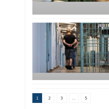
1
2
3
…
5