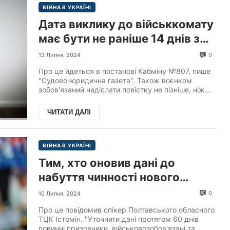
ВІЙНА В УКРАЇНІ
Дата виклику до військкомату
має бути не раніше 14 днів з
моменту надсилання повістки
0
13 Липня, 2024
поштою.
Про це йдеться в постанові Кабміну №807, пише
"Судово-юридична газета". Також воєнком
зобов'язаний надіслати повістку не пізніше, ніж
через 48 го...
ЧИТАТИ ДАЛІ
ВІЙНА В УКРАЇНІ
Тим, хто оновив дані до
набуття чинності нового
закону про мобілізацію, але не
0
10 Липня, 2024
зробив цього після 18 травня,
Про це повідомив спікер Полтавського обласного
загрожує штраф.
ТЦК Істомін. "Уточнити дані протягом 60 днів
повинні призовники, військовозобов'язані та