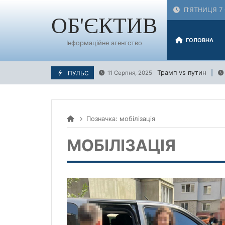
Skip
П’ЯТНИЦЯ 7 
to
ОБ'ЄКТИВ
content
ГОЛОВНА
Інформаційне агентство
Трамп vs путин
ПУЛЬС
11 Серпня, 2025
Позначка:
мобілізація
МОБІЛІЗАЦІЯ