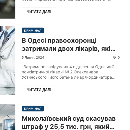
резервіст...
ЧИТАТИ ДАЛІ
КРИМІНАЛ
В Одесі правоохоронці
затримали двох лікарів, які
організували схему з
0
5 Липня, 2024
госпіталізації ухильників із
"Затримано завідувача 4 відділення Одеської
подальшим списанням їх із
психіатричної лікарні № 2 Олександра
Устинського і його батька лікаря-ординатора
військового обліку.
Сергія Устинського.&...
ЧИТАТИ ДАЛІ
КРИМІНАЛ
Миколаївський суд скасував
штраф у 25,5 тис. грн, який