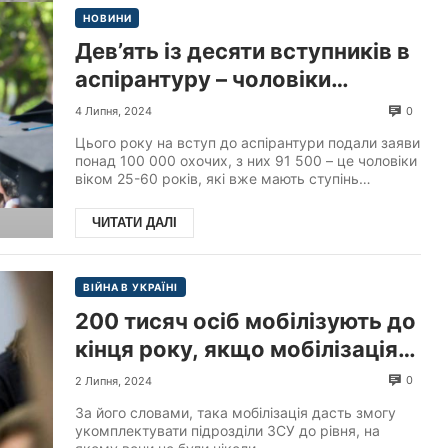
НОВИНИ
Дев’ять із десяти вступників в
аспірантуру – чоловіки
мобілізаційного віку, —
0
4 Липня, 2024
Міносвіти
Цього року на вступ до аспірантури подали заяви
понад 100 000 охочих, з них 91 500 – це чоловіки
віком 25-60 років, які вже мають ступінь
магістр...
ЧИТАТИ ДАЛІ
ВІЙНА В УКРАЇНІ
200 тисяч осіб мобілізують до
кінця року, якщо мобілізація
триватиме в нинішніх темпах,
0
2 Липня, 2024
– заявив секретар оборонного
За його словами, така мобілізація дасть змогу
комітету Ради Роман
укомплектувати підрозділи ЗСУ до рівня, на