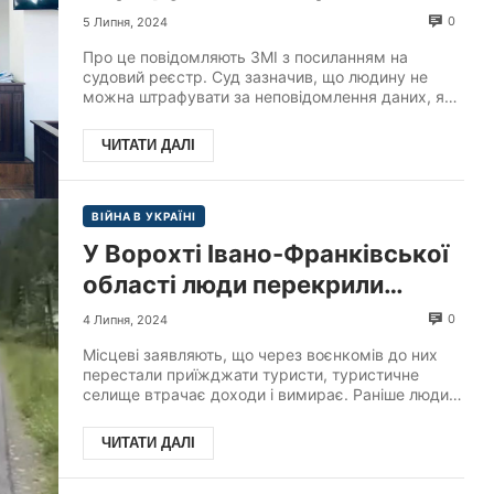
ТЦК виписав чоловікові за не
0
5 Липня, 2024
оновлення облікових даних
Про це повідомляють ЗМІ з посиланням на
про дружину, дітей та зміну
судовий реєстр. Суд зазначив, що людину не
можна штрафувати за неповідомлення даних, які
місця роботи.
є в інших реєстр...
ЧИТАТИ ДАЛІ
ВІЙНА В УКРАЇНІ
У Ворохті Івано-Франківської
області люди перекрили
дорогу і заблокували роботу
0
4 Липня, 2024
ТЦК, – повідомляють ЗМІ.
Місцеві заявляють, що через воєнкомів до них
перестали приїжджати туристи, туристичне
селище втрачає доходи і вимирає. Раніше люди
перекривали до...
ЧИТАТИ ДАЛІ