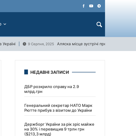
О
 Україні
Аляска місце зустрічі президентів США 
9 Серпня, 2025
НЕДАВНІ ЗАПИСИ
ДБР розкрило справу на 2.9
млрд.грн
Генеральний секретар НАТО Марк
Рютте прибув з візитом до України
Держборг України за рік зріс майже
на 30% і перевищив 9 трлн грн
($213,3 млрд)