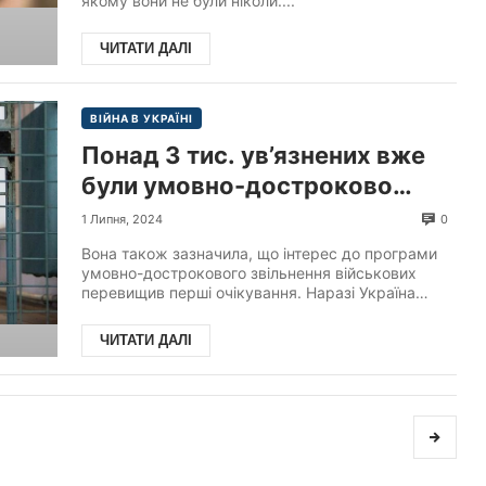
якому вони не були ніколи....
Костенко.
ЧИТАТИ ДАЛІ
ВІЙНА В УКРАЇНІ
Понад 3 тис. ув’язнених вже
були умовно-достроково
звільнені та направлені до
0
1 Липня, 2024
військових частин, —
Вона також зазначила, що інтерес до програми
заступник міністра юстиції
умовно-дострокового звільнення військових
перевищив перші очікування. Наразі Україна
України Олена Висоцька для
може забезпечит...
АР
ЧИТАТИ ДАЛІ