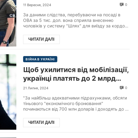
підозрою в отриманні хабарів
0
11 Вересня, 2024
за ухилення від мобілізації,
За даними слідства, перебуваючи на посаді в
повідомляє СБУ.
ОВА за 5 тис. дол. вона сприяла внесенню
чоловіків у систему "Шлях" для виїзду за кордон
під виглядом...
ЧИТАТИ ДАЛІ
ВІЙНА В УКРАЇНІ
Щоб ухилитися від мобілізації,
українці платять до 2 млрд
доларів хабарів на рік, –
0
21 Липня, 2024
повідомив в ефірі
"За найбільш адекватними підрахунками, обсяги
телемарафону нардеп Дмитро
тіньового "економічного бронювання"
починаються від 700 млн доларів і доходять до 2
Наталуха.
млрд доларів на...
ЧИТАТИ ДАЛІ