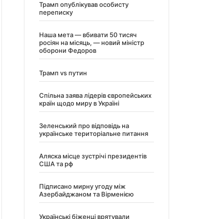
Трамп опублікував особисту
переписку
Наша мета — вбивати 50 тисяч
росіян на місяць, — новий міністр
оборони Федоров
Трамп vs путин
Спільна заява лідерів європейських
країн щодо миру в Україні
Зеленський про відповідь на
українське територіальне питання
Аляска місце зустрічі президентів
США та рф
Підписано мирну угоду між
Азербайджаном та Вірменією
Українські біженці врятували