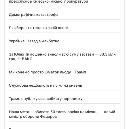
пресслужба Київської міської прокуратури
Демографічна катастрофа
Як зберегти тепло в своїй оселі
Українка. Назад в майбутнє
За Юлію Тимошенко внесли всю суму застави — 33,3 млн
грн, — ВАКС
Ми хочемо просто шматок льоду – Трамп
Службова недбалість на 5 млн.гривень
Трамп опублікував особисту переписку
Наша мета — вбивати 50 тисяч росіян на місяць, — новий
міністр оборони Федоров