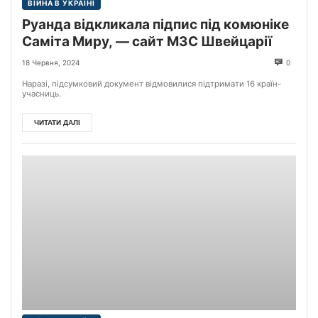
ВІЙНА В УКРАЇНІ
Руанда відкликала підпис під комюніке
Саміта Миру, — сайт МЗС Швейцарії
18 Червня, 2024
0
Наразі, підсумковий документ відмовилися підтримати 16 країн-
учасниць.
ЧИТАТИ ДАЛІ