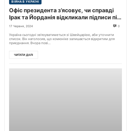
ВІЙНА В УКРАЇНІ
Офіс президента з’ясовує, чи справді
Ірак та Йорданія відкликали підписи під
декларацією Саміту миру, — радник
17 Червня, 2024
0
керівника ОП Олександр Бевз.
Україна сьогодні зв’язуватиметься зі Швейцарією, аби уточнити
список. Він наголосив, що комюніке залишається відкритим для
приєднання. Вчора пові...
ЧИТАТИ ДАЛІ