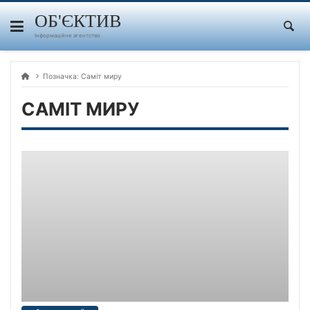
Skip
to
ОБ'ЄКТИВ
content
Інформаційне агентство
Позначка:
Саміт миру
САМІТ МИРУ