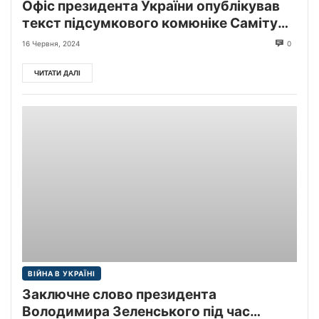
Офіс президента України опублікував
текст підсумкового комюніке Саміту
миру в Швецйцарії.
16 Червня, 2024
0
ЧИТАТИ ДАЛІ
ВІЙНА В УКРАЇНІ
Заключне слово президента
Володимира Зеленського під час