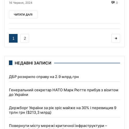
відкривають Саміт миру у Швейцарії
16 Червня, 2024
0
ЧИТАТИ ДАЛІ
1
2
НЕДАВНІ ЗАПИСИ
ДБР розкрило справу на 2.9 млрд.грн
Генеральний секретар НАТО Марк Рютте прибув з візитом
до України
Держборг України за рік зріс майже на 30% і перевищив 9
трлн грн ($213,3 млрд)
Повернути місту мережі критичної інфраструктури –