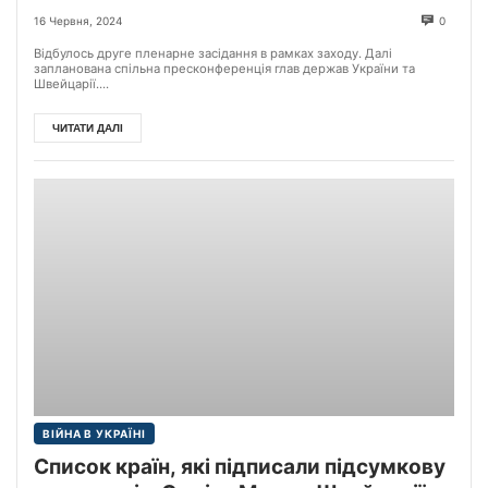
Саміту миру
16 Червня, 2024
0
Відбулось друге пленарне засідання в рамках заходу. Далі
запланована спільна пресконференція глав держав України та
Швейцарії....
ЧИТАТИ ДАЛІ
ВІЙНА В УКРАЇНІ
Список країн, які підписали підсумкову