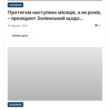
НОВИНИ
Протягом наступних місяців, а не років,
– президент Зеленський щодо
проведення наступного Саміту миру.
16 Червня, 2024
0
ЧИТАТИ ДАЛІ
НОВИНИ