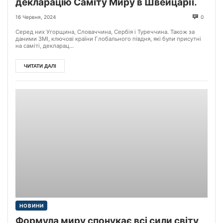
декларацію Саміту Миру в Швейцарії.
16 Червня, 2024
0
Серед них Угорщина, Словаччина, Сербія і Туреччина. Також за
даними ЗМІ, ключові країни Глобального півдня, які були присутні
на саміті, декларац...
ЧИТАТИ ДАЛІ
НОВИНИ
Формула миру спонукає всі сили світу