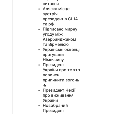
питання
Аляска місце
зустрічі
президентів США
та рф
Підписано мирну
угоду між
Азербайджаном
та Вірменією
Українські біженці
врятували
Німеччину
Президент
України про те хто
повинен
припинити вогонь
🔥
Президент Чехії
про виживання
України
Новобраний
Президент