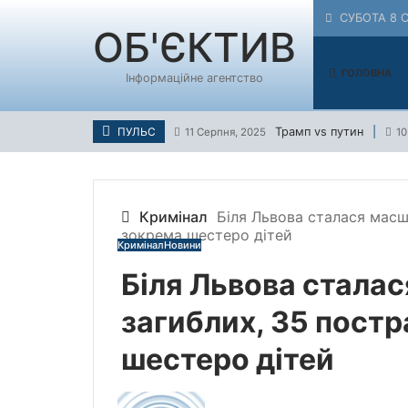
Skip
СУБОТА 8 С
to
ОБ'ЄКТИВ
content
ГОЛОВНА
Інформаційне агентство
Трамп vs путин
ПУЛЬС
11 Серпня, 2025
10
Кримінал
Біля Львова сталася масш
зокрема шестеро дітей
Кримінал
Новини
Біля Львова стала
загиблих, 35 пост
шестеро дітей