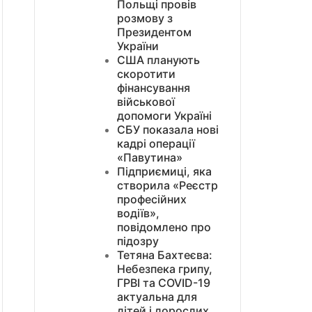
Польщі провів
розмову з
Президентом
України
США планують
скоротити
фінансування
військової
допомоги Україні
СБУ показала нові
кадрі операції
«Павутина»
Підприємиці, яка
створила «Реєстр
професійних
водіїв»,
повідомлено про
підозру
Тетяна Бахтеєва:
Небезпека грипу,
ГРВІ та COVID-19
актуальна для
дітей і дорослих