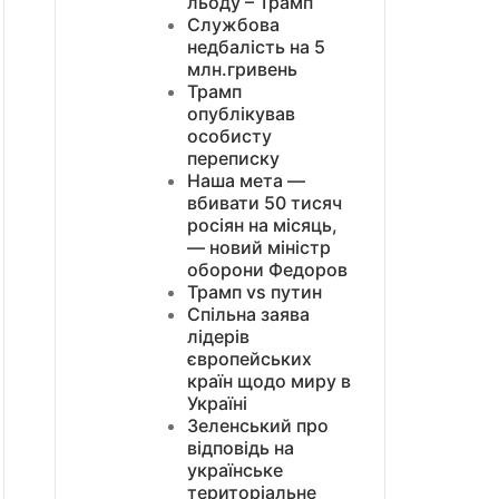
льоду – Трамп
Службова
недбалість на 5
млн.гривень
Трамп
опублікував
особисту
переписку
Наша мета —
вбивати 50 тисяч
росіян на місяць,
— новий міністр
оборони Федоров
Трамп vs путин
Спільна заява
лідерів
європейських
країн щодо миру в
Україні
Зеленський про
відповідь на
українське
територіальне