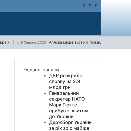
країні
Аляска місце зустрічі президентів США та р
9 Серпня, 2025
Недавні записи
ДБР розкрило
справу на 2.9
млрд.грн
Генеральний
секретар НАТО
Марк Рютте
прибув з візитом
до України
Держборг України
за рік зріс майже