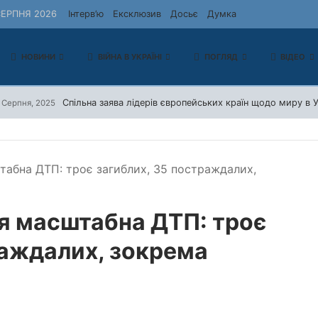
ЕРПНЯ 2026
Інтерв’ю
Ексклюзив
Досьє
Думка
НОВИНИ
ВІЙНА В УКРАЇНІ
ПОГЛЯД
ВІДЕО
Спільна заява лідерів європейських країн щодо миру в У
 Серпня, 2025
табна ДТП: троє загиблих, 35 постраждалих,
ся масштабна ДТП: троє
раждалих, зокрема