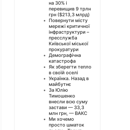
на 30% і
перевищив 9 трлн
грн ($213,3 млрд)
Повернути місту
мережі критичної
інфраструктури –
пресслужба
Київської міської
прокуратури
Демографічна
катастрофа
Як зберегти тепло
в своїй оселі
Українка. Назад в
майбутнє
За Юлію
Тимошенко
внесли всю суму
застави — 33,3
млн грн, — ВАКС
Ми хочемо
просто шматок