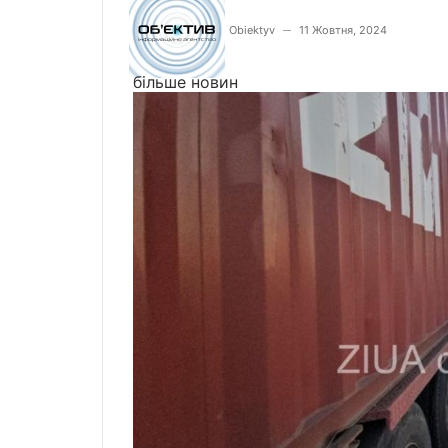
Obiektyv
11 Жовтня, 2024
—
більше новин