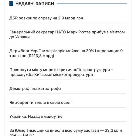
НЕДАВНІ ЗАПИСИ
ДБР розкрило справу на 2.9 млрд.грн
Генеральний секретар НАТО Марк Рютте прибув з візитом
до України
Держборг України за рік зріс майже на 30% і перевищив 9
трлн грн ($213,3 млрд)
Повернути місту мережі критичної інфраструктури –
пресслужба Київської міської прокуратури
Демографічна катастрофа
Як зберегти тепло в своїй оселі
Українка. Назад в майбутнє
За Юлію Тимошенко внесли всю суму застави — 33,3 млн
грн, — ВАКС