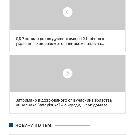
ДБР почало розслідування смерті 24-річного
українця, який разом зі спільником напав на
прикордонника.
Затримано підозрюваного співучасника вбивства
чиновника Запорізької міськради, – повідомляє
прокуратура.
НОВИНИ ПО ТЕМІ