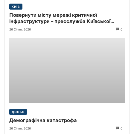
КИЇВ
Повернути місту мережі критичної
інфраструктури – пресслужба Київської
міської прокуратури
26 Січня, 2026
0
ДОСЬЄ
Демографічна катастрофа
26 Січня, 2026
0