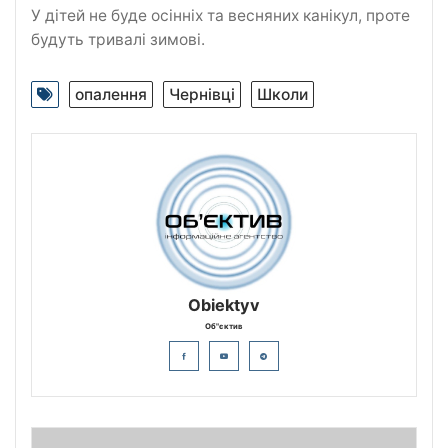
У дітей не буде осінніх та весняних канікул, проте
будуть тривалі зимові.
опалення
Чернівці
Школи
Obiektyv
Об"єктив