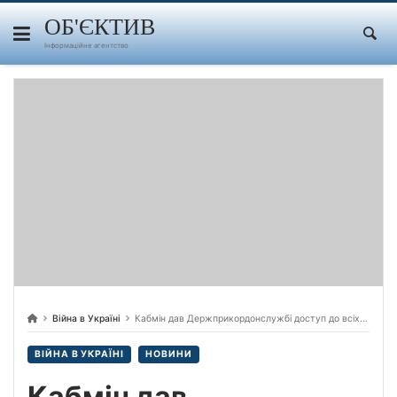
Skip
to
ОБ'ЄКТИВ
content
Інформаційне агентство
Війна в Україні
Кабмін дав Держприкордонслужбі доступ до всіх електронних баз і реєстрів, зокрема з обмеженим доступом, для перевірки українців, які перетинають кордон.
ВІЙНА В УКРАЇНІ
НОВИНИ
Кабмін дав