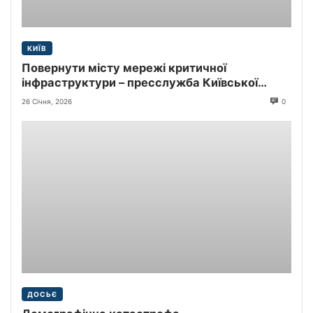
КИЇВ
Повернути місту мережі критичної
інфраструктури – пресслужба Київської
міської прокуратури
26 Січня, 2026
0
ДОСЬЄ