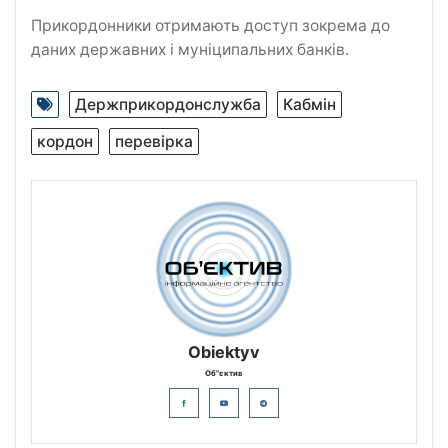
Прикордонники отримають доступ зокрема до
даних державних і муніципальних банків.
Держприкордонслужба
Кабмін
кордон
перевірка
Obiektyv
Об"єктив