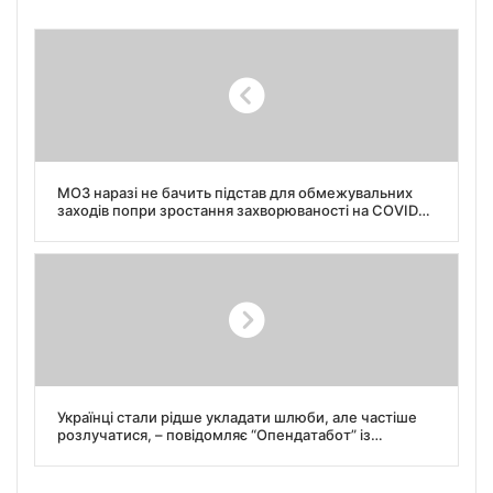
МОЗ наразі не бачить підстав для обмежувальних
заходів попри зростання захворюваності на COVID-
19
Українці стали рідше укладати шлюби, але частіше
розлучатися, – повідомляє “Опендатабот” із
посиланням на дані Мін’юсту.