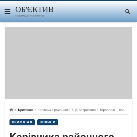
Skip
to
ОБ'ЄКТИВ
content
Інформаційне агентство
Кримінал
Керівника районного ТЦК затримано в Тернополі, – повідомляють місцеві ЗМІ.
КРИМІНАЛ
НОВИНИ
Керівника районного