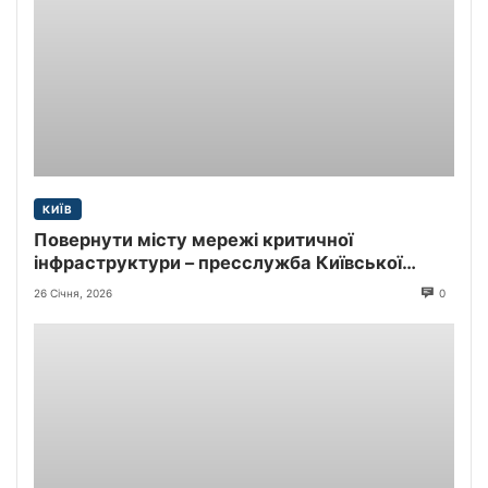
КИЇВ
Повернути місту мережі критичної
інфраструктури – пресслужба Київської
міської прокуратури
26 Січня, 2026
0