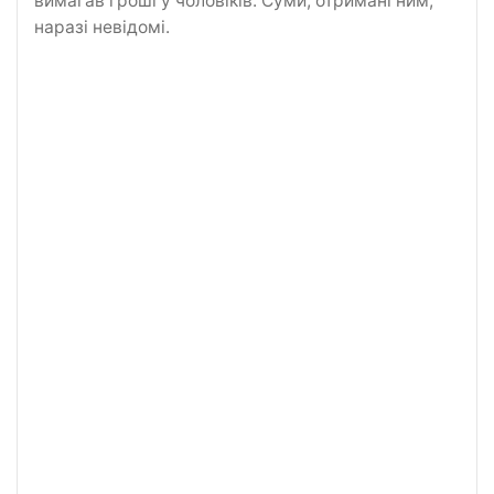
вимагав гроші у чоловіків. Суми, отримані ним,
наразі невідомі.