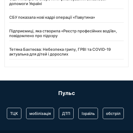
допомоги Україні
СБУ показала нові кадрі операції «Павутина»
Підприємиці, яка створила «Реєстр професійних водіїв»,
повідомлено про підозру
Тетяна Бахтеєва: Небезпека грипу, ГРВІ та COVID-19
актуальна для дітей і дорослих
Пульс
ТЦК
мобілізація
ДТП
Ізраїль
обстріл