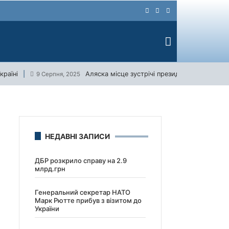
країні
Аляска місце зустрічі президентів США та р
9 Серпня, 2025
НЕДАВНІ ЗАПИСИ
ДБР розкрило справу на 2.9
млрд.грн
Генеральний секретар НАТО
Марк Рютте прибув з візитом до
України