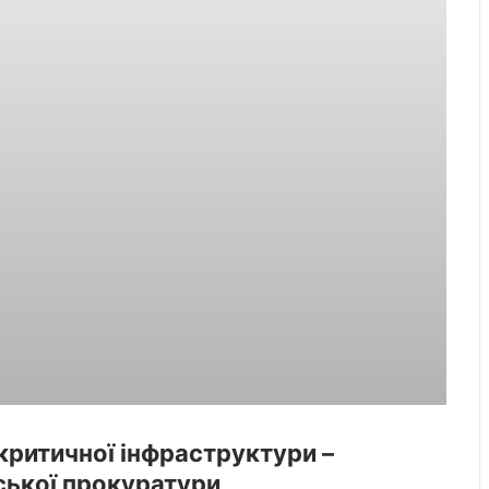
критичної інфраструктури –
ської прокуратури