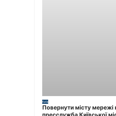
Київ
Повернути місту мережі 
пресслужба Київської мі