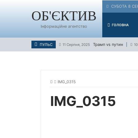
Skip
СУБОТА 8 СЕ
to
ОБ'ЄКТИВ
content
ГОЛОВНА
Інформаційне агентство
Трамп vs путин
ПУЛЬС
11 Серпня, 2025
10
IMG_0315
IMG_0315