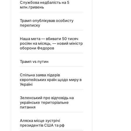
Службова недбалість на 5
млн.гривень
Трамп опублікував особисту
переписку
Наша мета — вбивати 50 тисяч
росіян на місяць, — новий міністр
оборони Федоров
Трамп vs путин
Спільна заява лідерів
європейських країн щодо миру в
Україні
Зеленський про відповідь на
українське територіальне
питання
Аляска місце зустрічі
президентів США та рф