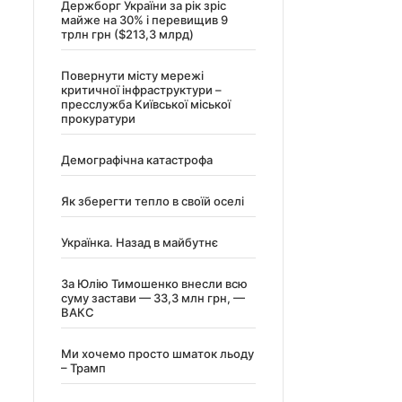
Держборг України за рік зріс
майже на 30% і перевищив 9
трлн грн ($213,3 млрд)
Повернути місту мережі
критичної інфраструктури –
пресслужба Київської міської
прокуратури
Демографічна катастрофа
Як зберегти тепло в своїй оселі
Українка. Назад в майбутнє
За Юлію Тимошенко внесли всю
суму застави — 33,3 млн грн, —
ВАКС
Ми хочемо просто шматок льоду
– Трамп