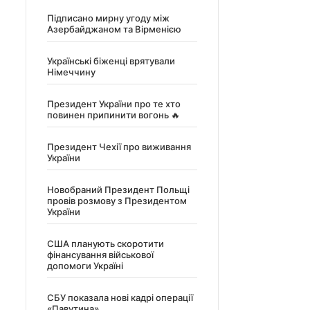
Підписано мирну угоду між
Азербайджаном та Вірменією
Українські біженці врятували
Німеччину
Президент України про те хто
повинен припинити вогонь 🔥
Президент Чехії про виживання
України
Новобраний Президент Польщі
провів розмову з Президентом
України
США планують скоротити
фінансування військової
допомоги Україні
СБУ показала нові кадрі операції
«Павутина»