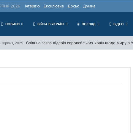
РПНЯ 2026
Інтерв’ю
Ексклюзив
Досьє
Думка
НОВИНИ
ВІЙНА В УКРАЇНІ
ПОГЛЯД
ВІДЕО
Спільна заява лідерів європейських країн щодо миру в У
 Серпня, 2025