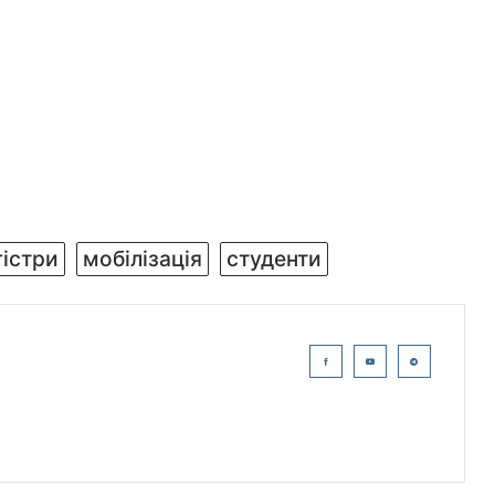
істри
мобілізація
студенти