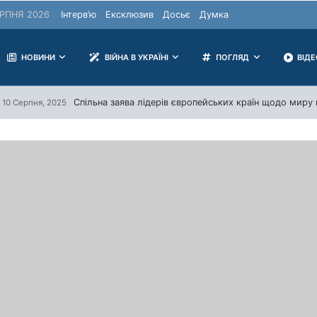
РПНЯ 2026
Інтерв’ю
Ексклюзив
Досьє
Думка
НОВИНИ
ВІЙНА В УКРАЇНІ
ПОГЛЯД
ВІД
Спільна заява лідерів європейських країн щодо миру в
10 Серпня, 2025