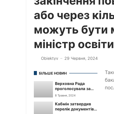
закінчення по
або через кіль
можуть бути м
міністр освіт
Obiektyv
29 Червня, 2024
—
Так
БІЛЬШЕ НОВИН
бак
Верховна Рада
пос
проголосувала за
добровільну
8 Травня, 2024
мобілізацію вʼязнів.
Кабмін затвердив
Тепер документ
перелік документів
мають підписати