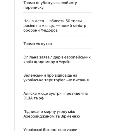
Трамп опублікував особисту
переписку
Наша мета — вбивати 50 тисяч
росіян на місяць, — новий міністр
оборони Федоров
Трамп vs путин
Спільна заява лідерів європейських
країн щодо миру в Україні
Зеленський про відповідь на
українське територіальне питання
Аляска місце зустрічі президентів
США та рф
Підписано мирну угоду між
Азербайджаном та Вірменією
Українські біженці врятували