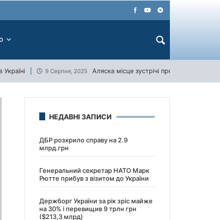
ЕО
 Україні
Аляска місце зустрічі президентів США 
9 Серпня, 2025
НЕДАВНІ ЗАПИСИ
ДБР розкрило справу на 2.9
млрд.грн
Генеральний секретар НАТО Марк
Рютте прибув з візитом до України
Держборг України за рік зріс майже
на 30% і перевищив 9 трлн грн
($213,3 млрд)