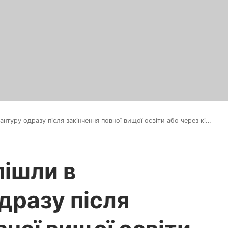
акінчення повної вищої освіти або через кілька років, не можуть бути мобілізовані, — міністр освіти Оксен Лісовий
пішли в
дразу після