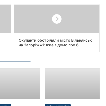
Окупанти обстріляли місто Вільнянськ
на Запоріжжі: вже відомо про 6
загиблих та 8 поранених, — очільник
ОВА Іван Федоров.