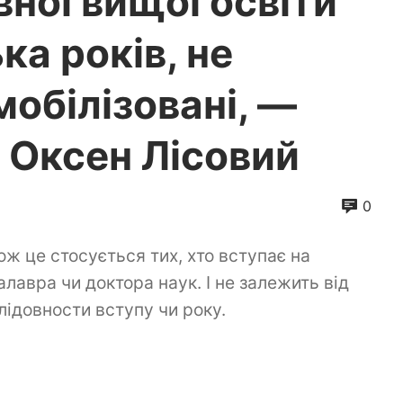
вної вищої освіти
ка років, не
обілізовані, —
и Оксен Лісовий
0
ож це стосується тих, хто вступає на
алавра чи доктора наук. І не залежить від
лідовности вступу чи року.