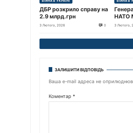
ВІЙНА В УКРАЇНІ
ВІЙНА В 
ДБР розкрило справу на
Генер
2.9 млрд.грн
НАТО 
прибув
0
3 Лютого, 2026
3 Лютого, 
Україн
ЗАЛИШИТИ ВІДПОВІДЬ
Ваша e-mail адреса не оприлюднюв
Коментар
*