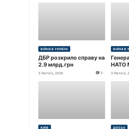
ВІЙНА В УКРАЇНІ
ВІЙНА В 
ДБР розкрило справу на
Генер
2.9 млрд.грн
НАТО 
прибув
0
3 Лютого, 2026
3 Лютого, 
Україн
КИЇВ
ДОСЬЄ