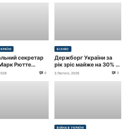
УКРАЇНІ
БІЗНЕС
альний секретар
Держборг України за
Марк Рютте
рік зріс майже на 30% і
 з візитом до
перевищив 9 трлн грн
0
0
2026
3 Лютого, 2026
и
($213,3 млрд)
ВІЙНА В УКРАЇНІ