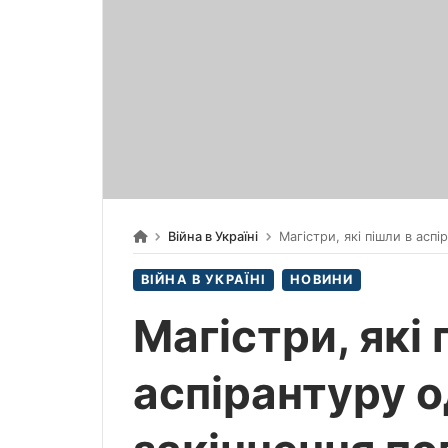
Війна в Україні
Магістри, які пішли в аспірантуру одразу після з
ВІЙНА В УКРАЇНІ
НОВИНИ
Магістри, які 
аспірантуру о