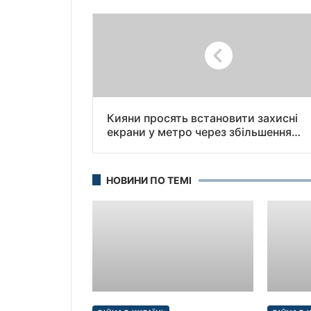
Кияни просять встановити захисні
екрани у метро через збільшення
кількості смертей — зареєстровано
петицію.
НОВИНИ ПО ТЕМІ