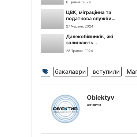
для проходження
глава парламенту і
6 Травня, 2024
медико-соціальної
президент.
ЦВК, міграційна та
експертизи для
податкова служби
встановлення
передаватимуть
інвалідності
27 Червня, 2024
дані про хлопців до
Далекобійників, які
ТЦК з їх 17 років
залишають
вантажівки за
28 Травня, 2024
кордоном і тікають
від мобілізації,
хочуть прирівняти
бакалаври
вступили
Маг
до викрадачів.
Obiektyv
Об"єктив