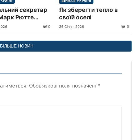
УКРАЇНІ
ВІЙНА В УКРАЇНІ
альний секретар
Як зберегти тепло в
Марк Рютте
своїй оселі
 з візитом до
0
0
2026
26 Січня, 2026
и
БІЛЬШЕ НОВИН
атиметься.
Обов’язкові поля позначені
*