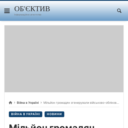
Skip
to
ОБ'ЄКТИВ
content
Інформаційне агентство
Війна в Україні
Мільйон громадян згенерували військово-облікові документи онлайн через Резерв+ — Міноборони.
ВІЙНА В УКРАЇНІ
НОВИНИ
Мільйон громадян