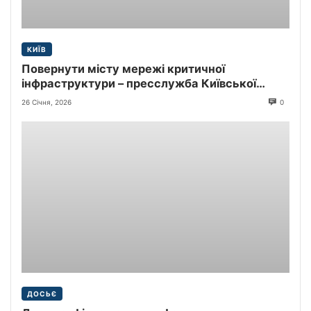
КИЇВ
Повернути місту мережі критичної
інфраструктури – пресслужба Київської
міської прокуратури
26 Січня, 2026
0
ДОСЬЄ