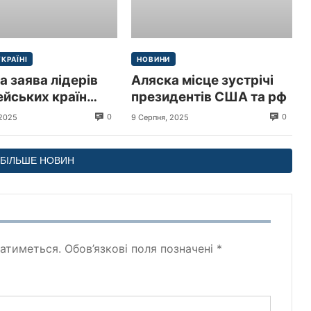
УКРАЇНІ
НОВИНИ
а заява лідерів
Аляска місце зустрічі
йських країн
президентів США та рф
иру в Україні
0
0
 2025
9 Серпня, 2025
БІЛЬШЕ НОВИН
атиметься.
Обов’язкові поля позначені
*