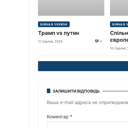
ВІЙНА В УКРАЇНІ
ВІЙНА В 
Трамп vs путин
Спільн
європе
0
11 Серпня, 2025
щодо м
10 Серпня,
ЗАЛИШИТИ ВІДПОВІДЬ
Ваша e-mail адреса не оприлюднюв
Коментар
*