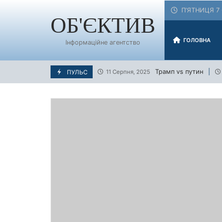
Skip
П’ЯТНИЦЯ 7 
to
ОБ'ЄКТИВ
content
ГОЛОВНА
Інформаційне агентство
Трамп vs путин
ПУЛЬС
11 Серпня, 2025