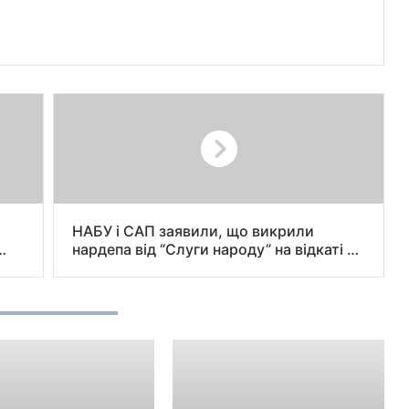
НАБУ і САП заявили, що викрили
нардепа від “Слуги народу” на відкаті в
3,4 млн грн.