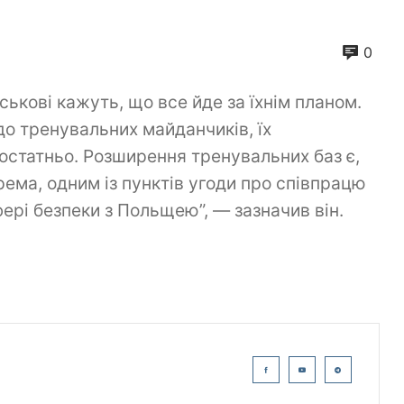
0
йськові кажуть, що все йде за їхнім планом.
о тренувальних майданчиків, їх
остатньо. Розширення тренувальних баз є,
рема, одним із пунктів угоди про співпрацю
фері безпеки з Польщею”, — зазначив він.