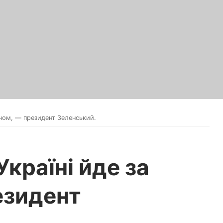
ланом, — президент Зеленський.
Україні йде за
езидент