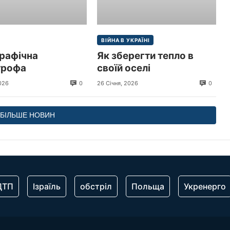
ВІЙНА В УКРАЇНІ
рафічна
Як зберегти тепло в
трофа
своїй оселі
0
0
026
26 Січня, 2026
БІЛЬШЕ НОВИН
ДТП
Ізраїль
обстріл
Польща
Укренерго