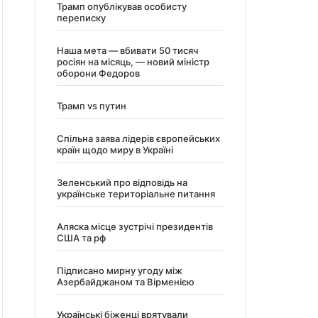
Трамп опублікував особисту
переписку
Наша мета — вбивати 50 тисяч
росіян на місяць, — новий міністр
оборони Федоров
Трамп vs путин
Спільна заява лідерів європейських
країн щодо миру в Україні
Зеленський про відповідь на
українське територіальне питання
Аляска місце зустрічі президентів
США та рф
Підписано мирну угоду між
Азербайджаном та Вірменією
Українські біженці врятували