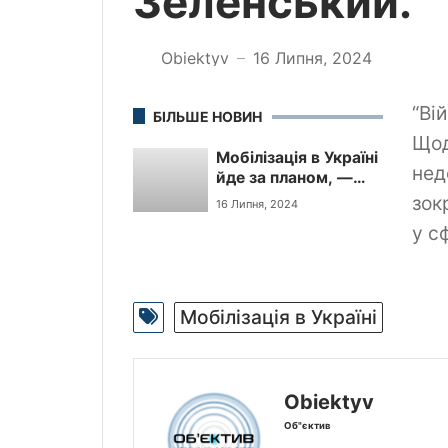
Зеленський.
Obiektyv
16 Липня, 2024
—
“Ві
БІЛЬШЕ НОВИН
Щод
Мобілізація в Україні
нед
йде за планом, —
президент
зок
16 Липня, 2024
Зеленський.
у с
Мобілізація в Україні
Obiektyv
Об"єктив