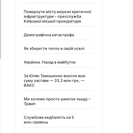
Повернути місту мережі критичної
інфраструктури – пресслужба
Київської міської прокуратури
Демографічна катастрофа
Як зберегти тепло в своїй оселі
Українка. Назад в майбутнє
За Юлію Тимошенко внесли всю
суму застави — 33,3 млн грн, —
ВАКС
Ми хочемо просто шматок льоду –
Трамп
Службова недбалість на 5
млн.гривень