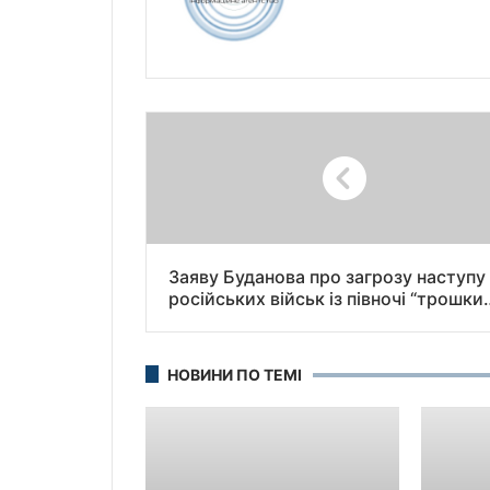
Заяву Буданова про загрозу наступу
російських військ із півночі “трошки
неправильно зрозуміли”, – сказав
Зеленський.
НОВИНИ ПО ТЕМІ