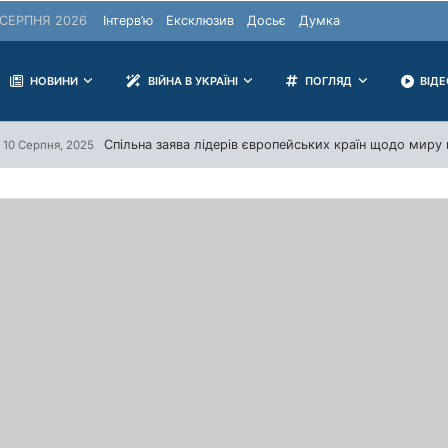
СЕРПНЯ 2026
Інтерв’ю
Ексклюзив
Досьє
Думка
НОВИНИ
ВІЙНА В УКРАЇНІ
ПОГЛЯД
ВІД
Спільна заява лідерів європейських країн щодо миру в
10 Серпня, 2025