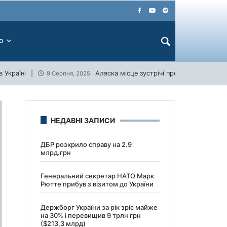
ЕО
 Україні
Аляска місце зустрічі президентів США 
9 Серпня, 2025
НЕДАВНІ ЗАПИСИ
ДБР розкрило справу на 2.9
млрд.грн
Генеральний секретар НАТО Марк
Рютте прибув з візитом до України
Держборг України за рік зріс майже
на 30% і перевищив 9 трлн грн
($213,3 млрд)