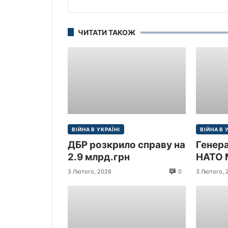
ЧИТАТИ ТАКОЖ
ВІЙНА В УКРАЇНІ
ВІЙНА В 
ДБР розкрило справу на
Генер
2.9 млрд.грн
НАТО 
прибув
0
3 Лютого, 2026
3 Лютого, 
Україн