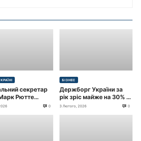
УКРАЇНІ
БІЗНЕС
альний секретар
Держборг України за
Марк Рютте
рік зріс майже на 30% і
 з візитом до
перевищив 9 трлн грн
0
0
2026
3 Лютого, 2026
и
($213,3 млрд)