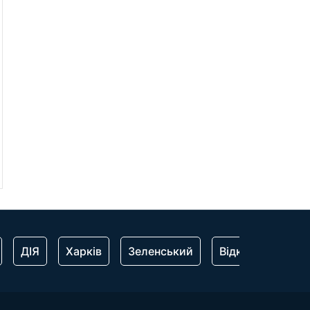
ДІЯ
Харків
Зеленський
Відключення сві