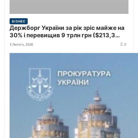
БІЗНЕС
Держборг України за рік зріс майже на
30% і перевищив 9 трлн грн ($213,3
млрд)
3 Лютого, 2026
0