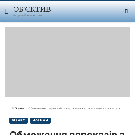
Skip
to
ОБ'ЄКТИВ
content
Інформаційне агентство
Бізнес
Обмеження переказів з картки на картку введуть вже до кінця тижня, – повідомив голова Нацбанку Андрій Пишний.
БІЗНЕС
НОВИНИ
Обмеження переказів з