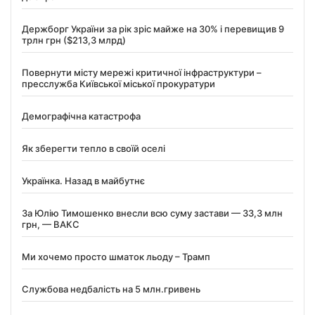
Держборг України за рік зріс майже на 30% і перевищив 9
трлн грн ($213,3 млрд)
Повернути місту мережі критичної інфраструктури –
пресслужба Київської міської прокуратури
Демографічна катастрофа
Як зберегти тепло в своїй оселі
Українка. Назад в майбутнє
За Юлію Тимошенко внесли всю суму застави — 33,3 млн
грн, — ВАКС
Ми хочемо просто шматок льоду – Трамп
Службова недбалість на 5 млн.гривень