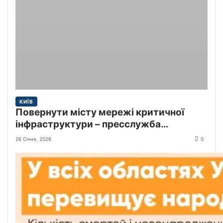
КИЇВ
Повернути місту мережі критичної
інфраструктури – пресслужба
Київської міської прокуратури
26 Січня, 2026
0