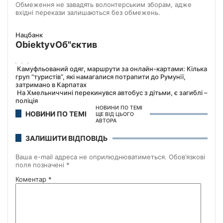
Обмеження не завадять волонтерським зборам, адже
вхідні перекази залишаються без обмежень.
Нацбанк
Obiektyv
Об"єктив
Камуфльований одяг, маршрути за онлайн-картами: Кілька
груп “туристів”, які намагалися потрапити до Румунії,
затримано в Карпатах
На Хмельниччині перекинувся автобус з дітьми, є загиблі –
поліція
НОВИНИ ПО ТЕМІ
НОВИНИ ПО ТЕМІ
ЩЕ ВІД ЦЬОГО
АВТОРА
ЗАЛИШИТИ ВІДПОВІДЬ
Ваша e-mail адреса не оприлюднюватиметься.
Обов’язкові
поля позначені
*
Коментар
*