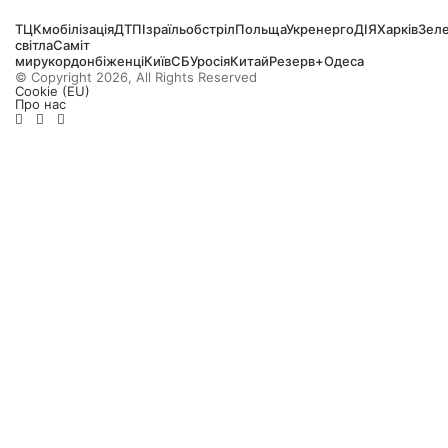
ТЦК
мобілізація
ДТП
Ізраїль
обстріл
Польща
Укренерго
ДІЯ
Харків
Зел
світла
Саміт
миру
кордон
біженці
Київ
СБУ
росія
Китай
Резерв+
Одеса
© Copyright 2026, All Rights Reserved
Cookie (EU)
Про нас