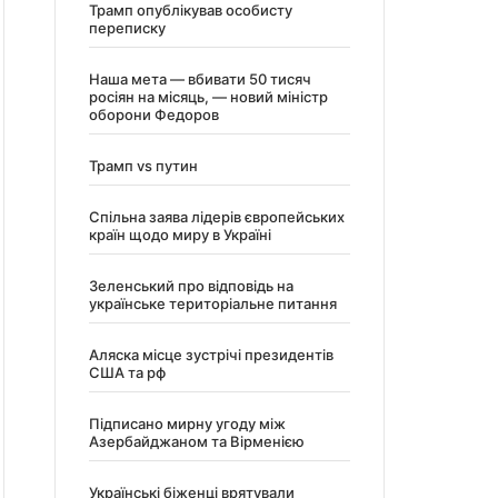
Трамп опублікував особисту
переписку
Наша мета — вбивати 50 тисяч
росіян на місяць, — новий міністр
оборони Федоров
Трамп vs путин
Спільна заява лідерів європейських
країн щодо миру в Україні
Зеленський про відповідь на
українське територіальне питання
Аляска місце зустрічі президентів
США та рф
Підписано мирну угоду між
Азербайджаном та Вірменією
Українські біженці врятували