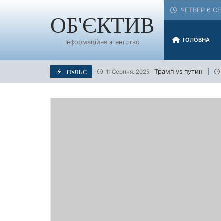
Skip
ЧЕТВЕР 6 СЕ
to
ОБ'ЄКТИВ
content
ГОЛОВНА
Інформаційне агентство
Трамп vs путин
ПУЛЬС
11 Серпня, 2025