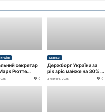
УКРАЇНІ
БІЗНЕС
альний секретар
Держборг України за
Марк Рютте
рік зріс майже на 30% і
 з візитом до
перевищив 9 трлн грн
0
0
2026
3 Лютого, 2026
и
($213,3 млрд)