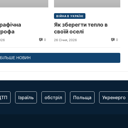
ВІЙНА В УКРАЇНІ
рафічна
Як зберегти тепло в
трофа
своїй оселі
0
0
026
26 Січня, 2026
БІЛЬШЕ НОВИН
ДТП
Ізраїль
обстріл
Польща
Укренерго