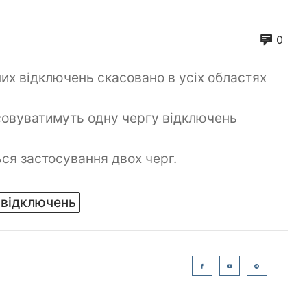
0
нних відключень скасовано в усіх областях
осовуватимуть одну чергу відключень
ься застосування двох черг.
 відключень