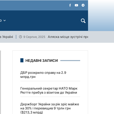
ЕО
 Україні
Аляска місце зустрічі президентів США 
9 Серпня, 2025
НЕДАВНІ ЗАПИСИ
ДБР розкрило справу на 2.9
млрд.грн
Генеральний секретар НАТО Марк
Рютте прибув з візитом до України
Держборг України за рік зріс майже
на 30% і перевищив 9 трлн грн
($213,3 млрд)