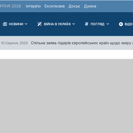
РПНЯ 2026
Інтерв’ю
Ексклюзив
Досьє
Думка
НОВИНИ
ВІЙНА В УКРАЇНІ
ПОГЛЯД
ВІД
Спільна заява лідерів європейських країн щодо миру в
10 Серпня, 2025