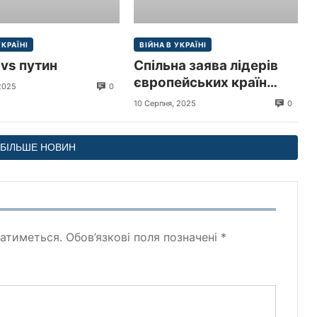
УКРАЇНІ
ВІЙНА В УКРАЇНІ
vs путин
Спільна заява лідерів
європейських країн
0
 2025
щодо миру в Україні
0
10 Серпня, 2025
БІЛЬШЕ НОВИН
атиметься.
Обов’язкові поля позначені
*