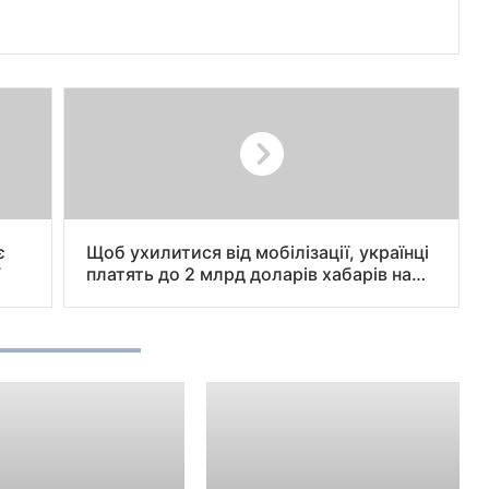
є
Щоб ухилитися від мобілізації, українці
V
платять до 2 млрд доларів хабарів на
рік, – повідомив в ефірі телемарафону
нардеп Дмитро Наталуха.