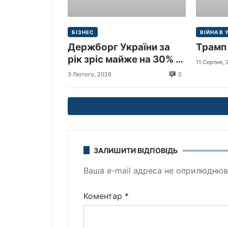
БІЗНЕС
ВІЙНА В 
Держборг України за
Трамп 
рік зріс майже на 30% і
11 Серпня,
перевищив 9 трлн грн
0
3 Лютого, 2026
($213,3 млрд)
ЗАЛИШИТИ ВІДПОВІДЬ
Ваша e-mail адреса не оприлюднюв
Коментар
*