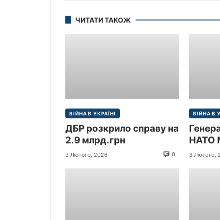
ЧИТАТИ ТАКОЖ
ВІЙНА В УКРАЇНІ
ВІЙНА В 
ДБР розкрило справу на
Генер
2.9 млрд.грн
НАТО 
прибув
0
3 Лютого, 2026
3 Лютого, 
Україн