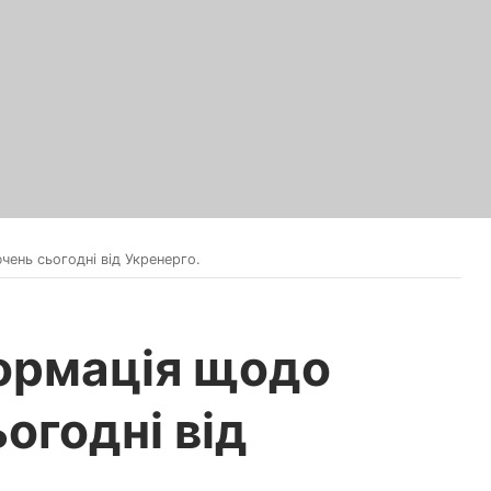
ень сьогодні від Укренерго.
ормація щодо
огодні від