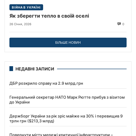
ВІЙНА В УКРАЇНІ
Як зберегти тепло в своїй оселі
26 Січня, 2026
0
БІЛЬШЕ НОВИН
НЕДАВНІ ЗАПИСИ
ДБР розкрило справу на 2.9 млрд.грн
Генеральний секретар НАТО Марк Рютте прибув з візитом
до України
Держборг України за рік зріс майже на 30% і перевищив 9
трлн грн ($213,3 млрд)
Повернути місту мережі критичної інфраструктури –