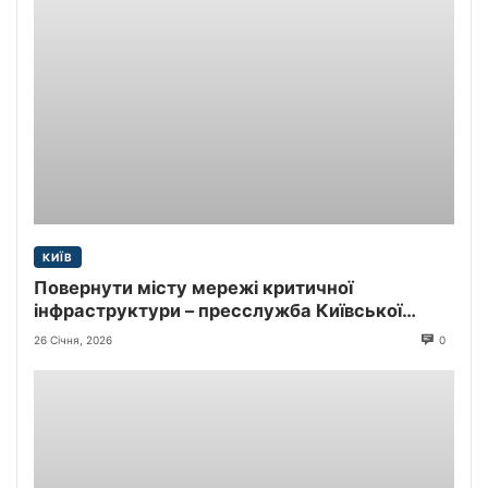
КИЇВ
Повернути місту мережі критичної
інфраструктури – пресслужба Київської
міської прокуратури
26 Січня, 2026
0