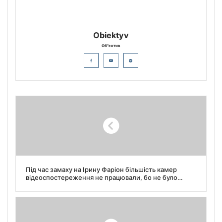
Obiektyv
Об"єктив
Під час замаху на Ірину Фаріон більшість камер
відеоспостереження не працювали, бо не було
світла, — депутат Львівської міськради Ігор Зінкевич.