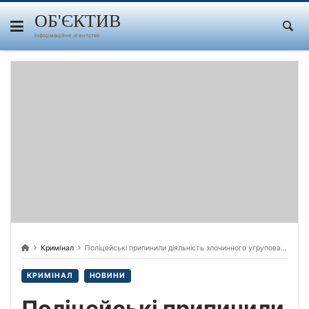
Skip
to
ОБ'ЄКТИВ
content
Інформаційне агентство
Кримінал
Поліцейські припинили діяльність злочинного угруповання, яке очолив мер одного з міст Одещини (Білгород-Дністровського – ред.)
КРИМІНАЛ
НОВИНИ
Поліцейські припинили