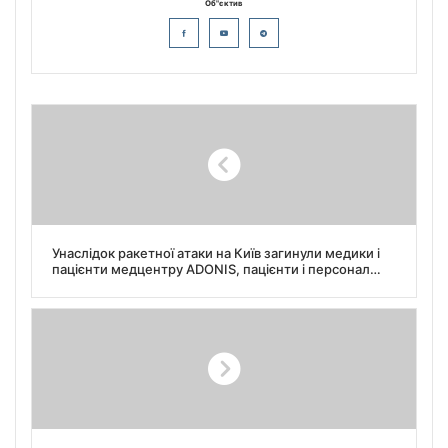
Об"єктив
Унаслідок ракетної атаки на Київ загинули медики і
пацієнти медцентру ADONIS, пацієнти і персонал
клініки ISIDA не постраждали.