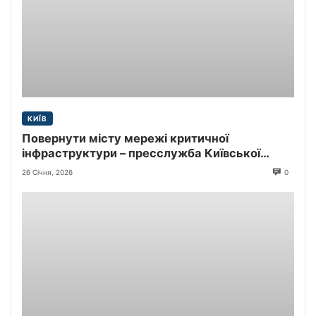
КИЇВ
Повернути місту мережі критичної
інфраструктури – пресслужба Київської
міської прокуратури
26 Січня, 2026
0