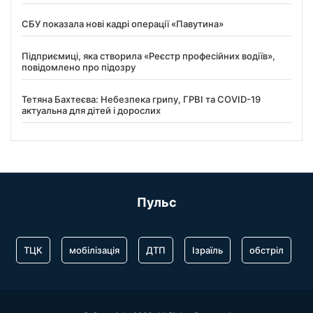
СБУ показала нові кадрі операції «Павутина»
Підприємиці, яка створила «Реєстр професійних водіїв»,
повідомлено про підозру
Тетяна Бахтеєва: Небезпека грипу, ГРВІ та COVID-19
актуальна для дітей і дорослих
Пульс
ТЦК
мобілізація
ДТП
Ізраїль
обстріл