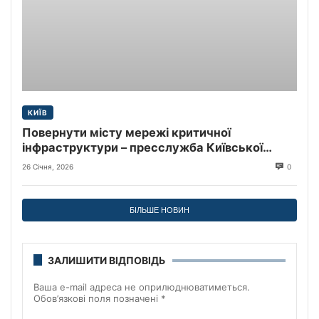
КИЇВ
Повернути місту мережі критичної
інфраструктури – пресслужба Київської
міської прокуратури
26 Січня, 2026
0
БІЛЬШЕ НОВИН
ЗАЛИШИТИ ВІДПОВІДЬ
Ваша e-mail адреса не оприлюднюватиметься.
Обов’язкові поля позначені
*