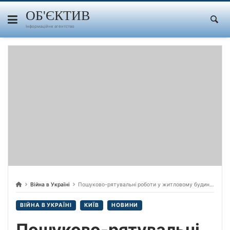
Skip
to
ОБ'ЄКТИВ
content
Інформаційне агентство
Війна в Україні
Пошуково-рятувальні роботи у житловому будинку Шевченківського району Києва завершено, – ДСНС
ВІЙНА В УКРАЇНІ
КИЇВ
НОВИНИ
Пошуково-рятувальні