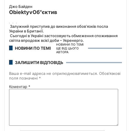
Джо Байден
Obiektyv
Об"єктив
Залужний приступив до виконання обов’язків посла
України в Британії.
Сьогодні в Україні застосовують обмеження споживання
світла впродовж всієї доби – Укренерго.
НОВИНИ ПО ТЕМІ
НОВИНИ ПО ТЕМІ
ЩЕ ВІД ЦЬОГО
АВТОРА
ЗАЛИШИТИ ВІДПОВІДЬ
Ваша e-mail адреса не оприлюднюватиметься.
Обов’язкові
поля позначені
*
Коментар
*