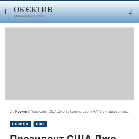
Skip
to
ОБ'ЄКТИВ
content
Інформаційне агентство
Новини
Президент США Джо Байден на саміті НАТО випадково представив Володимира Зеленського “президентом путіним”.
НОВИНИ
СВІТ
Президент США Джо