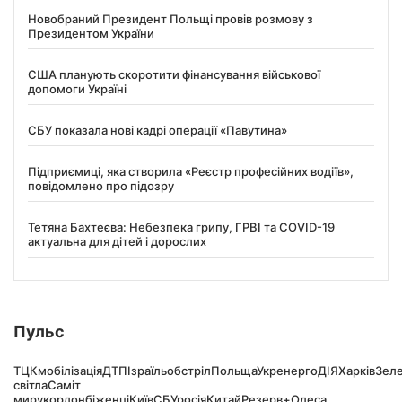
Новобраний Президент Польщі провів розмову з
Президентом України
США планують скоротити фінансування військової
допомоги Україні
СБУ показала нові кадрі операції «Павутина»
Підприємиці, яка створила «Реєстр професійних водіїв»,
повідомлено про підозру
Тетяна Бахтеєва: Небезпека грипу, ГРВІ та COVID-19
актуальна для дітей і дорослих
Пульс
ТЦК
мобілізація
ДТП
Ізраїль
обстріл
Польща
Укренерго
ДІЯ
Харків
Зел
світла
Саміт
миру
кордон
біженці
Київ
СБУ
росія
Китай
Резерв+
Одеса