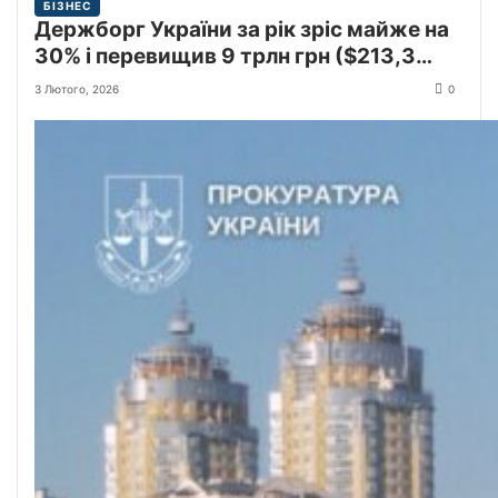
БІЗНЕС
Держборг України за рік зріс майже на
30% і перевищив 9 трлн грн ($213,3
млрд)
3 Лютого, 2026
0