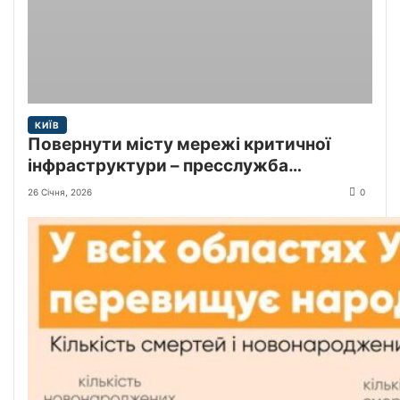
КИЇВ
Повернути місту мережі критичної
інфраструктури – пресслужба
Київської міської прокуратури
26 Січня, 2026
0