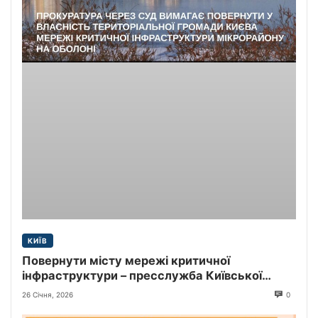
КИЇВ
Повернути місту мережі критичної
інфраструктури – пресслужба Київської
міської прокуратури
26 Січня, 2026
0