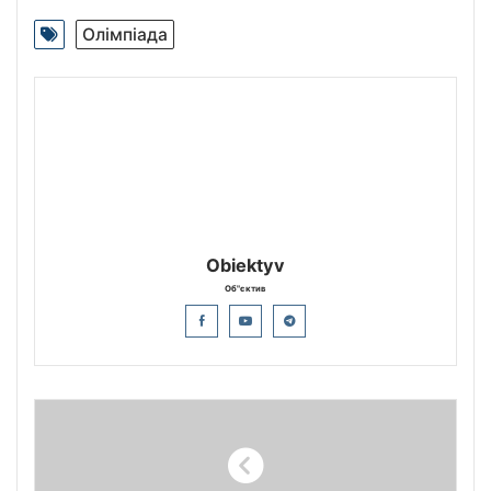
Олімпіада
Obiektyv
Об"єктив