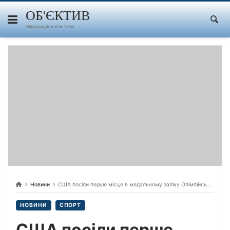
Skip
to
ОБ'ЄКТИВ
content
Інформаційне агентство
Новини
США посіли перше місце в медальному заліку Олімпійських ігор — 2024. Китай опинився на другому місці, а на третьому — Японія
НОВИНИ
СПОРТ
США посіли перше