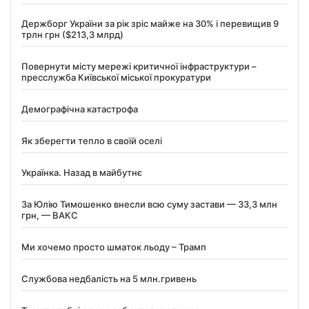
Держборг України за рік зріс майже на 30% і перевищив 9
трлн грн ($213,3 млрд)
Повернути місту мережі критичної інфраструктури –
пресслужба Київської міської прокуратури
Демографічна катастрофа
Як зберегти тепло в своїй оселі
Українка. Назад в майбутнє
За Юлію Тимошенко внесли всю суму застави — 33,3 млн
грн, — ВАКС
Ми хочемо просто шматок льоду – Трамп
Службова недбалість на 5 млн.гривень