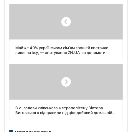
Майже 40% українським сім’ям грошей вистачає
лише на їжу, — опитування ZN.UA за допомоги
Центру Разумкова.
В.о. голови київського метрополітену Віктора
Виговського відправили під цілодобовий домашній
арешт у справі про затоплення синьої гілки, –
повідомляє прокуратура.