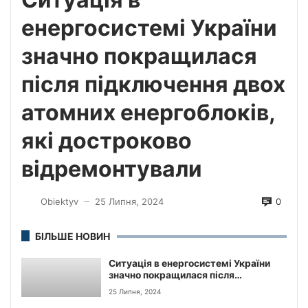
енергосистемі України
значно покращилася
після підключення двох
атомних енергоблоків,
які достроково
відремонтували
0
Obiektyv
25 Липня, 2024
—
БІЛЬШЕ НОВИН
Ситуація в енергосистемі України
значно покращилася після
підключення двох атомних
25 Липня, 2024
енергоблоків, які достроково