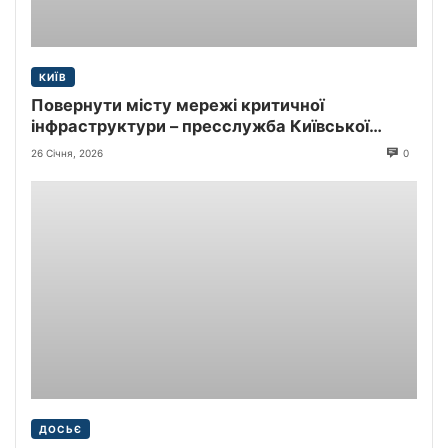
КИЇВ
Повернути місту мережі критичної
інфраструктури – пресслужба Київської
міської прокуратури
26 Січня, 2026
0
ДОСЬЄ