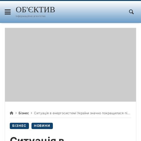
Skip
to
ОБ'ЄКТИВ
content
Інформаційне агентство
Бізнес
Ситуація в енергосистемі України значно покращилася після підключення двох атомних енергоблоків, які достроково відремонтували
БІЗНЕС
НОВИНИ
Ситуація в