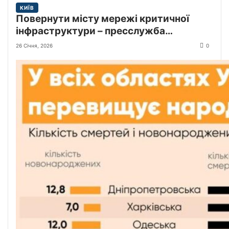
КИЇВ
Повернути місту мережі критичної
інфраструктури – пресслужба
Київської міської прокуратури
26 Січня, 2026
0