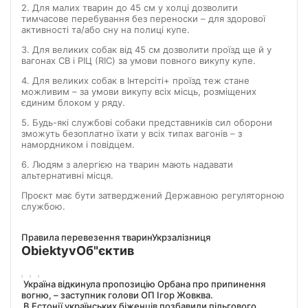
2. Для малих тварин до 45 см у холці дозволити
тимчасове перебування без переноски – для здорової
активності та/або сну на полиці купе.
3. Для великих собак від 45 см дозволити проїзд ще й у
вагонах СВ і РІЦ (RIC) за умови повного викупу купе.
4. Для великих собак в Інтерсіті+ проїзд теж стане
можливим – за умови викупу всіх місць, розміщених
єдиним блоком у ряду.
5. Будь-які службові собаки представників сил оборони
зможуть безоплатно їхати у всіх типах вагонів – з
намордником і повідцем.
6. Людям з алергією на тварин мають надавати
альтернативні місця.
Проєкт має бути затверджений Державною регуляторною
службою.
Правила перевезення тварин
Укрзалізниця
Obiektyv
Об"єктив
Україна відкинула пропозицію Орбана про припинення
вогню, – заступник голови ОП Ігор Жовква.
В Естонії українських біженців позбавили пільгового