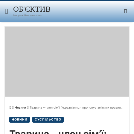
Skip
to
ОБ'ЄКТИВ
content
Інформаційне агентство
Новини
Тварина – член сім’ї: Укрзалізниця пропонує змінити правила перевезення домашніх улюбленців.
НОВИНИ
СУСПІЛЬСТВО
Тварина – член сім’ї: