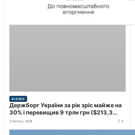
БІЗНЕС
Держборг України за рік зріс майже на
30% і перевищив 9 трлн грн ($213,3
млрд)
3 Лютого, 2026
0