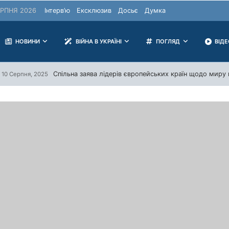
РПНЯ 2026
Інтерв’ю
Ексклюзив
Досьє
Думка
НОВИНИ
ВІЙНА В УКРАЇНІ
ПОГЛЯД
ВІД
Спільна заява лідерів європейських країн щодо миру в
10 Серпня, 2025