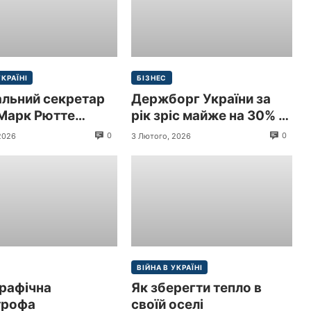
УКРАЇНІ
БІЗНЕС
альний секретар
Держборг України за
Марк Рютте
рік зріс майже на 30% і
 з візитом до
перевищив 9 трлн грн
0
0
2026
3 Лютого, 2026
и
($213,3 млрд)
ВІЙНА В УКРАЇНІ
рафічна
Як зберегти тепло в
трофа
своїй оселі