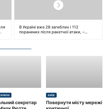
сля
В Україні вже 28 загиблих і 112
поранених після ракетної атаки, –
повідомляє МВС.
УКРАЇНІ
КИЇВ
альний секретар
Повернути місту мережі
Марк Рютте
критичної