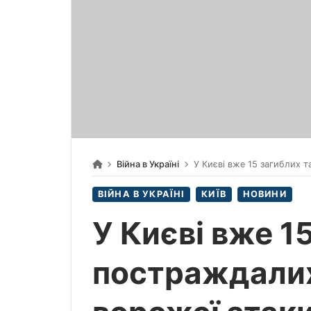
Війна в Україні
У Києві вже 15 загиблих та
ВІЙНА В УКРАЇНІ
КИЇВ
НОВИНИ
У Києві вже 1
постраждалих