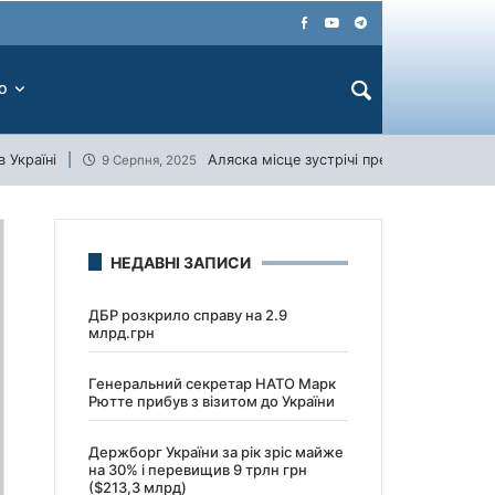
ЕО
 Україні
Аляска місце зустрічі президентів США 
9 Серпня, 2025
НЕДАВНІ ЗАПИСИ
ДБР розкрило справу на 2.9
млрд.грн
Генеральний секретар НАТО Марк
Рютте прибув з візитом до України
Держборг України за рік зріс майже
на 30% і перевищив 9 трлн грн
($213,3 млрд)