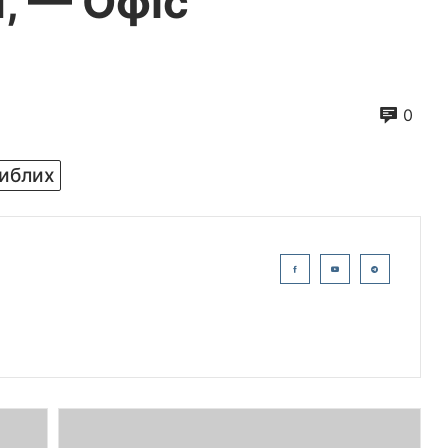
, — Офіс
0
гиблих