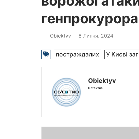
ворожої атаки
генпрокурора
Obiektyv
8 Липня, 2024
—
постраждалих
У Києві за
Obiektyv
Об"єктив