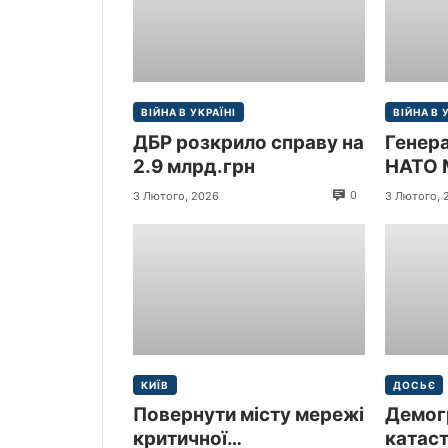
ВІЙНА В УКРАЇНІ
ВІЙНА В 
ДБР розкрило справу на
Генер
2.9 млрд.грн
НАТО 
прибув
0
3 Лютого, 2026
3 Лютого, 
Україн
КИЇВ
ДОСЬЄ
Повернути місту мережі
Демог
критичної
катас