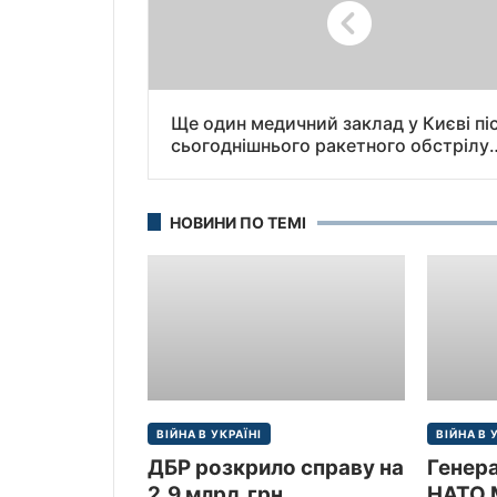
Ще один медичний заклад у Києві пі
сьогоднішнього ракетного обстрілу
міста — ДСНС.
НОВИНИ ПО ТЕМІ
ВІЙНА В УКРАЇНІ
ВІЙНА В 
ДБР розкрило справу на
Генер
2.9 млрд.грн
НАТО 