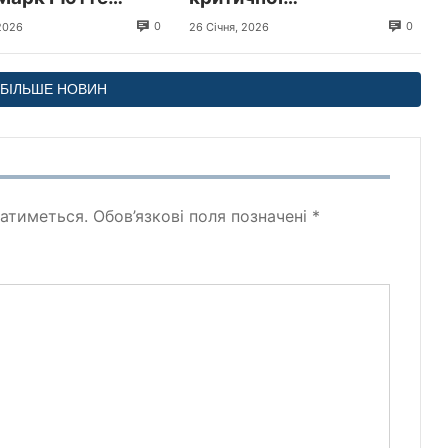
 з візитом до
інфраструктури –
0
0
2026
26 Січня, 2026
и
пресслужба Київської
міської прокуратури
БІЛЬШЕ НОВИН
атиметься.
Обов’язкові поля позначені
*