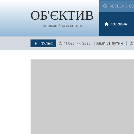
Skip
ЧЕТВЕР 6 СЕ
to
ОБ'ЄКТИВ
content
ГОЛОВНА
Інформаційне агентство
Трамп vs путин
ПУЛЬС
11 Серпня, 2025