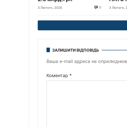
прибув
0
3 Лютого, 2026
3 Лютого, 
Україн
ЗАЛИШИТИ ВІДПОВІДЬ
Ваша e-mail адреса не оприлюднюв
Коментар
*