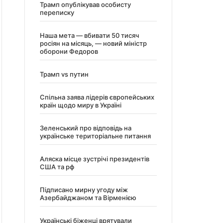
Трамп опублікував особисту
переписку
Наша мета — вбивати 50 тисяч
росіян на місяць, — новий міністр
оборони Федоров
Трамп vs путин
Спільна заява лідерів європейських
країн щодо миру в Україні
Зеленський про відповідь на
українське територіальне питання
Аляска місце зустрічі президентів
США та рф
Підписано мирну угоду між
Азербайджаном та Вірменією
Українські біженці врятували