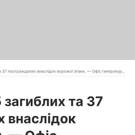
 37 постраждалих внаслідок ворожої атаки, — Офіс генпрокурора
5 загиблих та 37
 внаслідок