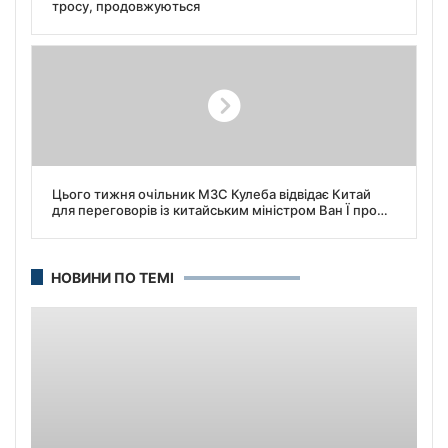
тросу, продовжуються
Цього тижня очільник МЗС Кулеба відвідає Китай
для переговорів із китайським міністром Ван Ї про
завершення війни.
НОВИНИ ПО ТЕМІ