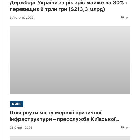
Держборг України за рік зріс майже на 30% і
перевищив 9 трлн грн ($213,3 млрд)
3 Лютого, 2026
0
КИЇВ
Повернути місту мережі критичної
інфраструктури – пресслужба Київської
міської прокуратури
26 Січня, 2026
0