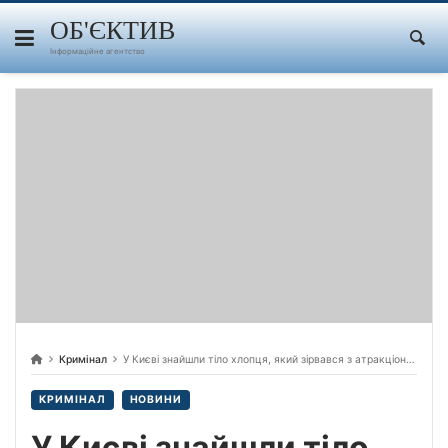
Skip
to
ОБ'ЄКТИВ
content
Інформаційне агентство
Кримінал
У Києві знайшли тіло хлопця, який зірвався з атракціону через Дніпро
КРИМІНАЛ
НОВИНИ
У Києві знайшли тіло