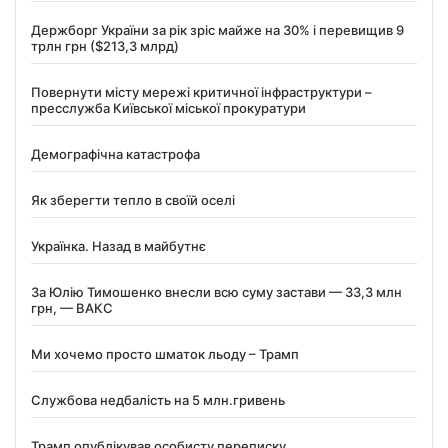
Держборг України за рік зріс майже на 30% і перевищив 9
трлн грн ($213,3 млрд)
Повернути місту мережі критичної інфраструктури –
пресслужба Київської міської прокуратури
Демографічна катастрофа
Як зберегти тепло в своїй оселі
Українка. Назад в майбутнє
За Юлію Тимошенко внесли всю суму застави — 33,3 млн
грн, — ВАКС
Ми хочемо просто шматок льоду – Трамп
Службова недбалість на 5 млн.гривень
Трамп опублікував особисту переписку