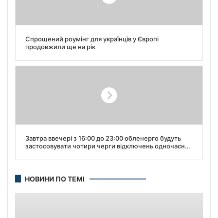
Спрощений роумінг для українців у Європі
продовжили ще на рік
Завтра ввечері з 16:00 до 23:00 обленерго будуть
застосовувати чотири черги відключень одночасно
— тобто, більше 12 годин без світла — “Укренерго”.
НОВИНИ ПО ТЕМІ