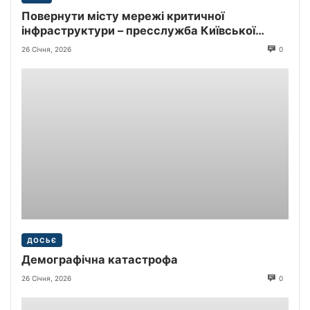
Повернути місту мережі критичної
інфраструктури – пресслужба Київської
міської прокуратури
26 Січня, 2026
0
ДОСЬЄ
Демографічна катастрофа
26 Січня, 2026
0