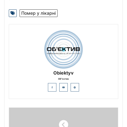
Помер у лікарні
Obiektyv
Об"єктив