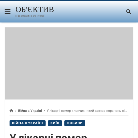
Skip
to
ОБ'ЄКТИВ
content
Інформаційне агентство
Війна в Україні
У лікарні помер хлопчик, який зазнав поранень під час російської атаки по «Охматдиту», – Ляшко
ВІЙНА В УКРАЇНІ
КИЇВ
НОВИНИ
У лікарні помер