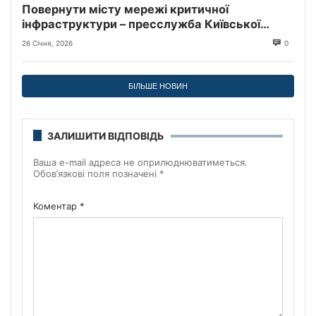
Повернути місту мережі критичної
інфраструктури – пресслужба Київської
міської прокуратури
26 Січня, 2026
0
БІЛЬШЕ НОВИН
ЗАЛИШИТИ ВІДПОВІДЬ
Ваша e-mail адреса не оприлюднюватиметься.
Обов’язкові поля позначені
*
Коментар
*