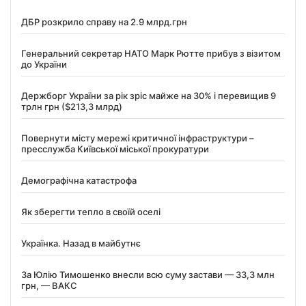
ДБР розкрило справу на 2.9 млрд.грн
Генеральний секретар НАТО Марк Рютте прибув з візитом
до України
Держборг України за рік зріс майже на 30% і перевищив 9
трлн грн ($213,3 млрд)
Повернути місту мережі критичної інфраструктури –
пресслужба Київської міської прокуратури
Демографічна катастрофа
Як зберегти тепло в своїй оселі
Українка. Назад в майбутнє
За Юлію Тимошенко внесли всю суму застави — 33,3 млн
грн, — ВАКС