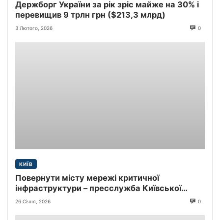
Держборг України за рік зріс майже на 30% і
перевищив 9 трлн грн ($213,3 млрд)
3 Лютого, 2026
0
КИЇВ
Повернути місту мережі критичної
інфраструктури – пресслужба Київської
міської прокуратури
26 Січня, 2026
0