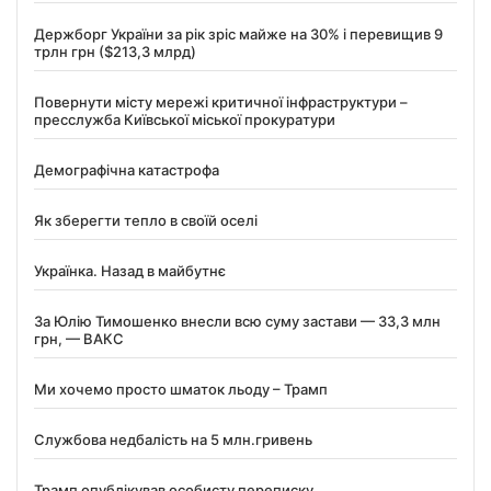
Держборг України за рік зріс майже на 30% і перевищив 9
трлн грн ($213,3 млрд)
Повернути місту мережі критичної інфраструктури –
пресслужба Київської міської прокуратури
Демографічна катастрофа
Як зберегти тепло в своїй оселі
Українка. Назад в майбутнє
За Юлію Тимошенко внесли всю суму застави — 33,3 млн
грн, — ВАКС
Ми хочемо просто шматок льоду – Трамп
Службова недбалість на 5 млн.гривень
Трамп опублікував особисту переписку