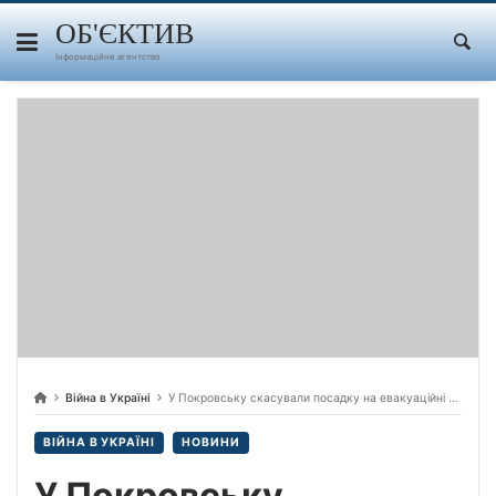
Skip
to
ОБ'ЄКТИВ
content
Інформаційне агентство
Війна в Україні
У Покровську скасували посадку на евакуаційні поїзди, тепер початковою станцією для виїзду цивільних буде Павлоград у Дніпропетровській області.
ВІЙНА В УКРАЇНІ
НОВИНИ
У Покровську