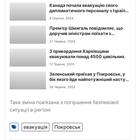
Канада почала евакуацію свого
дипломатичного персоналу з Ізраїлю,
– повідомляє ізраїльське видання
6 Серпня, 2024
Yedioth Ahronoth.
Прем’єр Шмигаль повідомляє, що
доручив міністрам поїхати з
робочими поїздками в регіони,
27 Червня, 2024
особливо прифронтові.
З прикордоння Харківщини
евакуювали понад 4500 цивільних.
12 Травня, 2024
Зеленський приїхав у Покровськ, у
бік якого йде найпотужніший наступ
РФ, і анонсував відставки в Кабміні.
26 Червня, 2024
Така зміна пов’язана з погіршення безпекової
ситуації в регіоні
евакуація
Покровськ