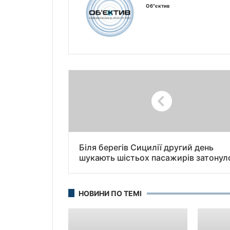
Об"єктив
Біля берегів Сицилії другий день
шукають шістьох пасажирів затонул
розкішної яхти
НОВИНИ ПО ТЕМІ