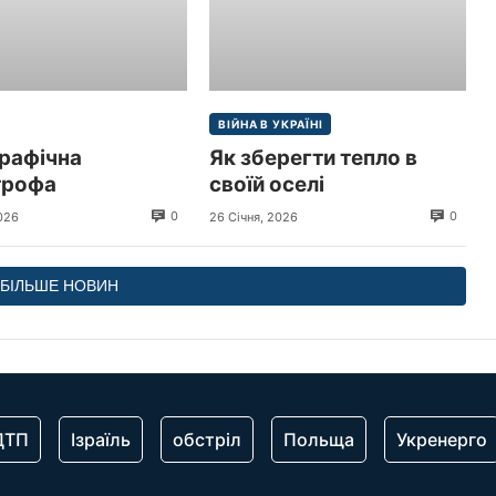
ВІЙНА В УКРАЇНІ
рафічна
Як зберегти тепло в
трофа
своїй оселі
0
0
026
26 Січня, 2026
БІЛЬШЕ НОВИН
ДТП
Ізраїль
обстріл
Польща
Укренерго