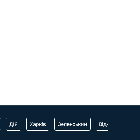
ДІЯ
Харків
Зеленський
Відключення сві