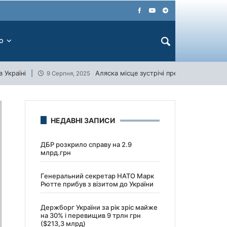
ЕО
 Україні
Аляска місце зустрічі президентів США 
9 Серпня, 2025
НЕДАВНІ ЗАПИСИ
ДБР розкрило справу на 2.9
млрд.грн
Генеральний секретар НАТО Марк
Рютте прибув з візитом до України
Держборг України за рік зріс майже
на 30% і перевищив 9 трлн грн
($213,3 млрд)