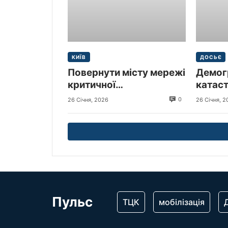
КИЇВ
ДОСЬЄ
Повернути місту мережі
Демог
критичної
катас
інфраструктури –
0
26 Січня, 2026
26 Січня, 2
пресслужба Київської
міської прокуратури
Пульс
ТЦК
мобілізація