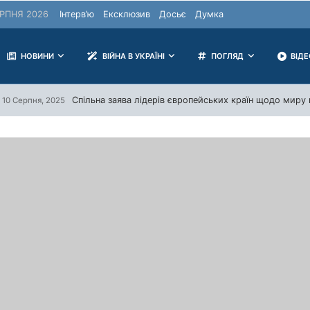
РПНЯ 2026
Інтерв’ю
Ексклюзив
Досьє
Думка
НОВИНИ
ВІЙНА В УКРАЇНІ
ПОГЛЯД
ВІД
Спільна заява лідерів європейських країн щодо миру в
10 Серпня, 2025