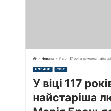
Новини
У віці 117 років померла найстар
НОВИНИ
СВІТ
У віці 117 рок
найстаріша лю