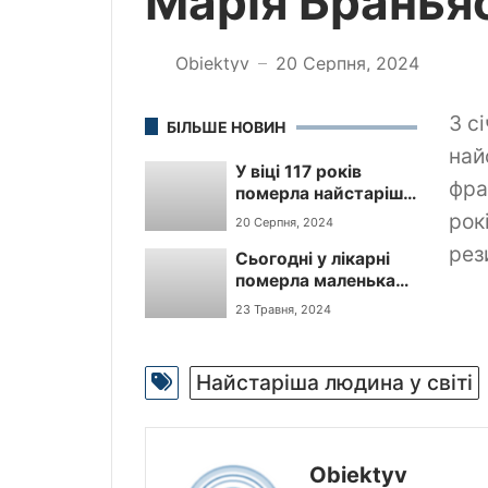
Марія Браньяс
Obiektyv
20 Серпня, 2024
—
З с
БІЛЬШЕ НОВИН
най
У віці 117 років
фра
померла найстаріша
людина у світі —
рок
20 Серпня, 2024
Марія Браньяс, — El
рез
Сьогодні у лікарні
Pais
померла маленька
Злата, яка
23 Травня, 2024
постраждала
внаслідок ворожого
обстрілу по Одесі 29
Найстаріша людина у світі
квітня.
Obiektyv