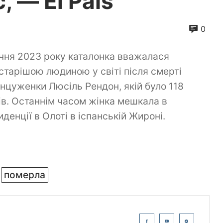
, — El Pais
0
ічня 2023 року каталонка вважалася
старішою людиною у світі після смерті
нцуженки Люсіль Рендон, якій було 118
ів. Останнім часом жінка мешкала в
иденції в Олоті в іспанській Жироні.
померла