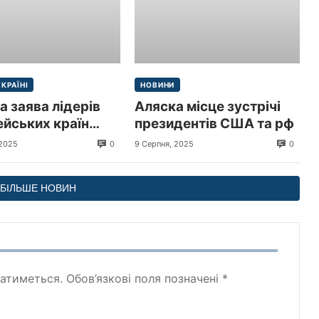
УКРАЇНІ
НОВИНИ
а заява лідерів
Аляска місце зустрічі
йських країн
президентів США та рф
иру в Україні
0
0
 2025
9 Серпня, 2025
БІЛЬШЕ НОВИН
атиметься.
Обов’язкові поля позначені
*