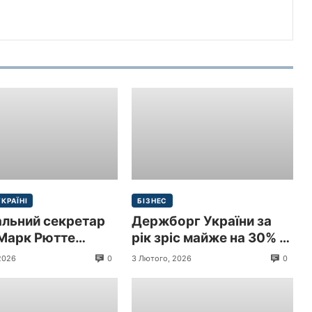
УКРАЇНІ
БІЗНЕС
альний секретар
Держборг України за
Марк Рютте
рік зріс майже на 30% і
 з візитом до
перевищив 9 трлн грн
0
0
2026
3 Лютого, 2026
и
($213,3 млрд)