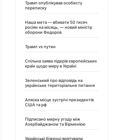
Трамп опублікував особисту
переписку
Наша мета — вбивати 50 тисяч
росіян на місяць, — новий міністр
оборони Федоров
Трамп vs путин
Спільна заява лідерів європейських
країн щодо миру в Україні
Зеленський про відповідь на
українське територіальне питання
Аляска місце зустрічі президентів
США та рф
Підписано мирну угоду між
Азербайджаном та Вірменією
Українські біженці врятували