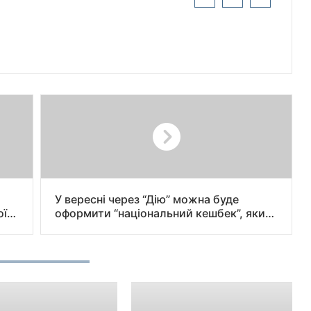
У вересні через “Дію” можна буде
ої
оформити “національний кешбек”, який
дасть змогу отримати до трьох тисяч
гривень компенсації на місяць за
купівлю товарів українського
виробництва.