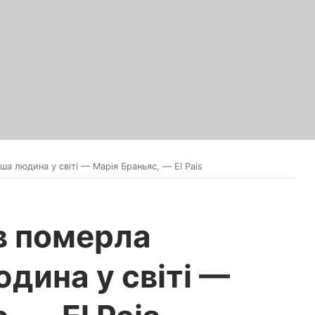
іша людина у світі — Марія Браньяс, — El Pais
ів померла
дина у світі —