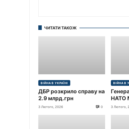
ЧИТАТИ ТАКОЖ
ВІЙНА В УКРАЇНІ
ВІЙНА В 
ДБР розкрило справу на
Генер
2.9 млрд.грн
НАТО 
прибув
0
3 Лютого, 2026
3 Лютого, 
Україн