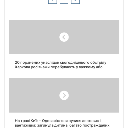
20 поранених унаслідок сьогоднішнього обстрілу
Харкова росіянами перебувають у важкому або
вкрай важкому стані, – повідомляє голова ОВА
Синєгубов.
На трасі Київ – Одеса зіштовхнулися легковик і
вантажівка: загинула дитина, багато постраждалих