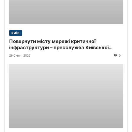
КИЇВ
Повернути місту мережі критичної
інфраструктури – пресслужба Київської
міської прокуратури
26 Січня, 2026
0