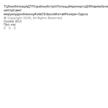
ТЦК
мобілізація
ДТП
Ізраїль
обстріл
Польща
Укренерго
ДІЯ
Харків
Зел
світла
Саміт
миру
кордон
біженці
Київ
СБУ
росія
Китай
Резерв+
Одеса
© Copyright 2026, All Rights Reserved
Cookie (EU)
Про нас