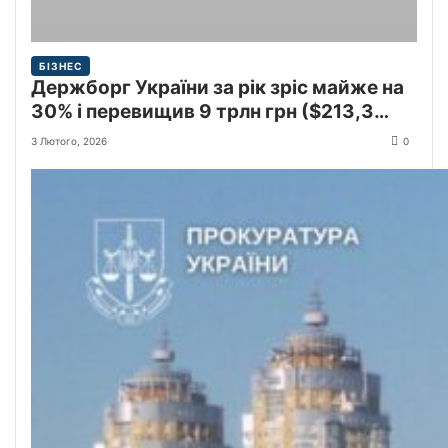
БІЗНЕС
Держборг України за рік зріс майже на
30% і перевищив 9 трлн грн ($213,3
млрд)
3 Лютого, 2026
0