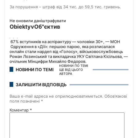
За порушення – штраф від 34 тис. до 59,5 тис. гривень.
Не оновили дані
штрафувати
Obiektyv
Об"єктив
67% вступників на аспірантуру — чоловіки 30+, — МОН
Одруження в «Дії»: першою парою, яка розписалася
онлайн стали нардеп від «Голосу», військовослужбовець
Роман Лозинський та викладачка УКУ Світлана Кісільова, —
очільник Мінцифри Михайло Федоров.
НОВИНИ ПО ТЕМІ
НОВИНИ ПО ТЕМІ
ЩЕ ВІД ЦЬОГО
АВТОРА
ЗАЛИШИТИ ВІДПОВІДЬ
Ваша e-mail адреса не оприлюднюватиметься.
Обов’язкові
поля позначені
*
Коментар
*