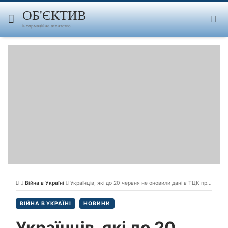
Skip
to
ОБ'ЄКТИВ
content
Інформаційне агентство
Війна в Україні
Українців, які до 20 червня не оновили дані в ТЦК про свої транспортні засоби, штрафуватимуть на 20 тис. гривень.
ВІЙНА В УКРАЇНІ
НОВИНИ
Українців, які до 20