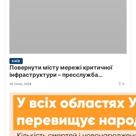
КИЇВ
Повернути місту мережі критичної
інфраструктури – пресслужба
Київської міської прокуратури
26 Січня, 2026
0