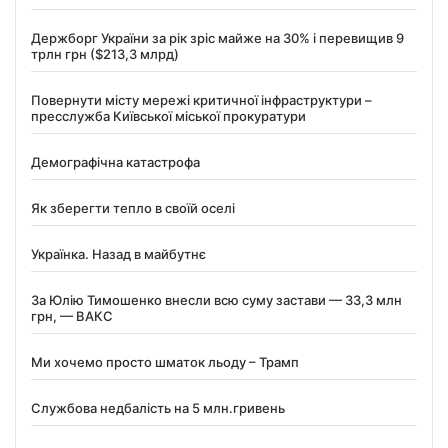
Держборг України за рік зріс майже на 30% і перевищив 9
трлн грн ($213,3 млрд)
Повернути місту мережі критичної інфраструктури –
пресслужба Київської міської прокуратури
Демографічна катастрофа
Як зберегти тепло в своїй оселі
Українка. Назад в майбутнє
За Юлію Тимошенко внесли всю суму застави — 33,3 млн
грн, — ВАКС
Ми хочемо просто шматок льоду – Трамп
Службова недбалість на 5 млн.гривень