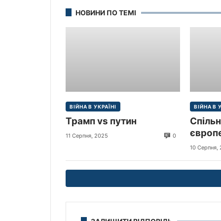
НОВИНИ ПО ТЕМІ
ВІЙНА В УКРАЇНІ
ВІЙНА В 
Трамп vs путин
Спільн
європе
0
11 Серпня, 2025
щодо м
10 Серпня,