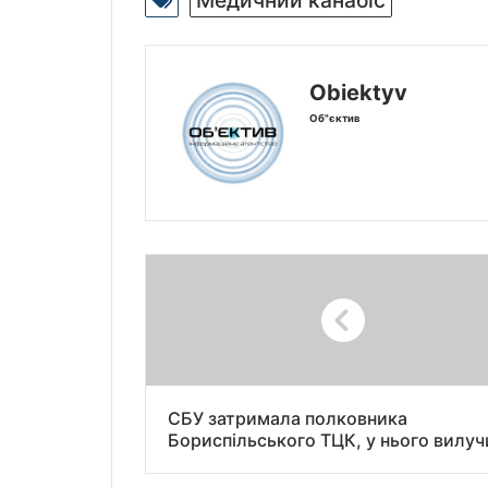
Obiektyv
Об"єктив
СБУ затримала полковника
Бориспільського ТЦК, у нього вилу
зброю та десятки тисяч доларів