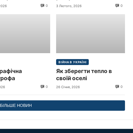
 з візитом до
перевищив 9 трлн грн
0
0
2026
3 Лютого, 2026
и
($213,3 млрд)
ВІЙНА В УКРАЇНІ
рафічна
Як зберегти тепло в
трофа
своїй оселі
0
0
026
26 Січня, 2026
БІЛЬШЕ НОВИН