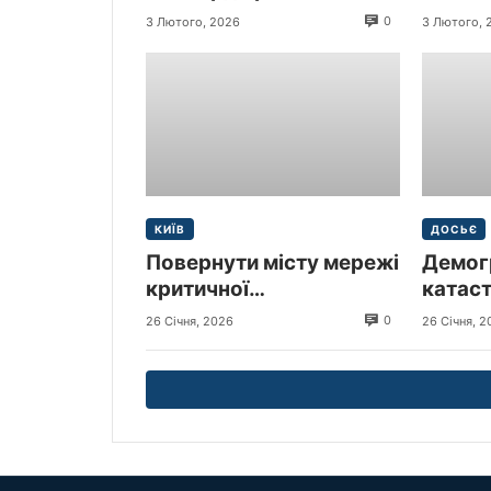
прибув
0
3 Лютого, 2026
3 Лютого, 
Україн
КИЇВ
ДОСЬЄ
Повернути місту мережі
Демог
критичної
катас
інфраструктури –
0
26 Січня, 2026
26 Січня, 2
пресслужба Київської
міської прокуратури