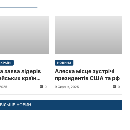
охорони здоров’я.
УКРАЇНІ
НОВИНИ
а заява лідерів
Аляска місце зустрічі
йських країн
президентів США та рф
иру в Україні
0
0
 2025
9 Серпня, 2025
БІЛЬШЕ НОВИН