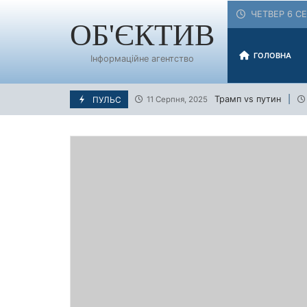
Skip
ЧЕТВЕР 6 СЕ
to
ОБ'ЄКТИВ
content
ГОЛОВНА
Інформаційне агентство
Трамп vs путин
ПУЛЬС
11 Серпня, 2025