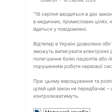
Obiektyv
16 Серпня, 2024
—
“16 серпня вводиться в дію закон
в медичних, промислових цілях, на
йдеться у повідомлені.
Відтепер в Україні дозволено обіг
зможуть виписувати електронні р
полегшення болю пацієнтів або л
порушенням роботи нервової си
При цьому вирощування та розп
цілей цей закон не передбачає – 
контролюватимуть.
Медичний канабіс