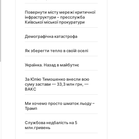
Повернути місту мережі критичної
інфраструктури – пресслужба
Київської міської прокуратури
Демографічна катастрофа
Як зберегти тепло в своїй оселі
Українка. Назад в майбутнє
За Юлію Тимошенко внесли всю
суму застави — 33,3 млн грн, —
ВАКС
Ми хочемо просто шматок льоду –
Трамп
Службова недбалість на 5
млн.гривень