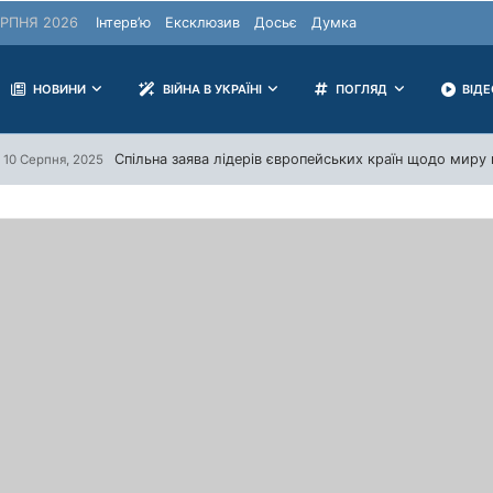
РПНЯ 2026
Інтерв’ю
Ексклюзив
Досьє
Думка
НОВИНИ
ВІЙНА В УКРАЇНІ
ПОГЛЯД
ВІД
Спільна заява лідерів європейських країн щодо миру в
10 Серпня, 2025