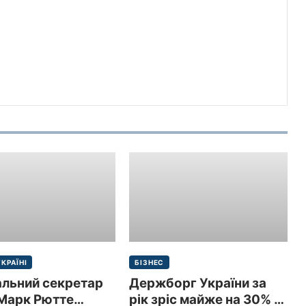
УКРАЇНІ
БІЗНЕС
альний секретар
Держборг України за
Марк Рютте
рік зріс майже на 30% і