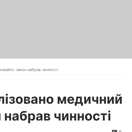
канабіс: закон набрав чинності
алізовано медичний
н набрав чинності