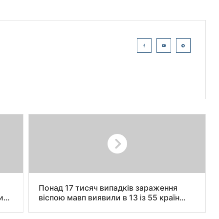
Понад 17 тисяч випадків зараження
чили
віспою мавп виявили в 13 із 55 країн
Африканського союзу цього року, 517
осіб померли — Всесвітня організація