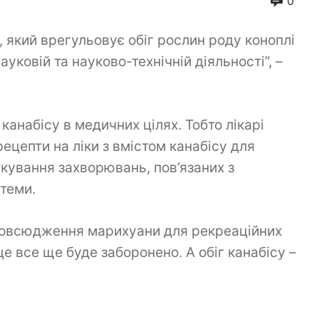
0
, який врегульовує обіг рослин роду коноплі
уковій та науково-технічній діяльності”, –
 канабісу в медичних цілях. Тобто лікарі
ецепти на ліки з вмістом канабісу для
ікування захворювань, пов’язаних з
стеми.
овсюдження марихуани для рекреаційних
це все ще буде заборонено. А обіг канабісу –