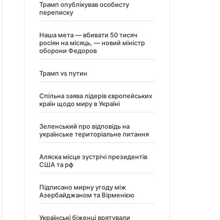
Трамп опублікував особисту
переписку
Наша мета — вбивати 50 тисяч
росіян на місяць, — новий міністр
оборони Федоров
Трамп vs путин
Спільна заява лідерів європейських
країн щодо миру в Україні
Зеленський про відповідь на
українське територіальне питання
Аляска місце зустрічі президентів
США та рф
Підписано мирну угоду між
Азербайджаном та Вірменією
Українські біженці врятували