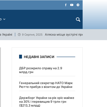
ЕО
 Україні
Аляска місце зустрічі президентів США 
9 Серпня, 2025
НЕДАВНІ ЗАПИСИ
ДБР розкрило справу на 2.9
млрд.грн
Генеральний секретар НАТО Марк
Рютте прибув з візитом до України
Держборг України за рік зріс майже
на 30% і перевищив 9 трлн грн
($213,3 млрд)