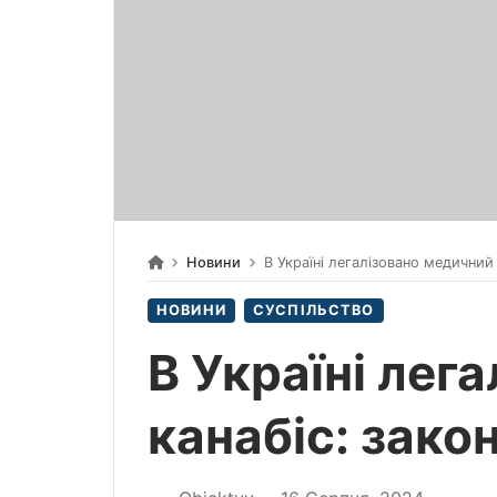
Новини
В Україні легалізовано медичний 
НОВИНИ
СУСПІЛЬСТВО
В Україні лег
канабіс: зако