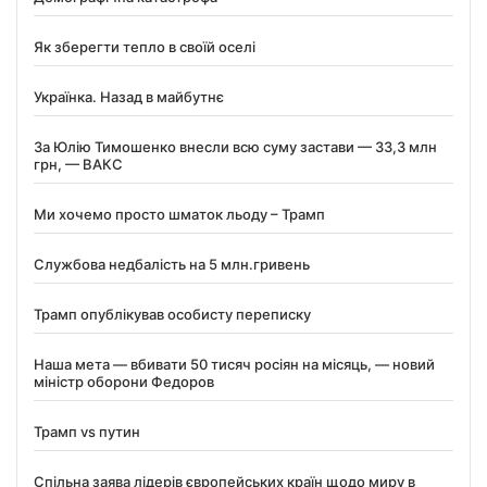
Як зберегти тепло в своїй оселі
Українка. Назад в майбутнє
За Юлію Тимошенко внесли всю суму застави — 33,3 млн
грн, — ВАКС
Ми хочемо просто шматок льоду – Трамп
Службова недбалість на 5 млн.гривень
Трамп опублікував особисту переписку
Наша мета — вбивати 50 тисяч росіян на місяць, — новий
міністр оборони Федоров
Трамп vs путин
Спільна заява лідерів європейських країн щодо миру в