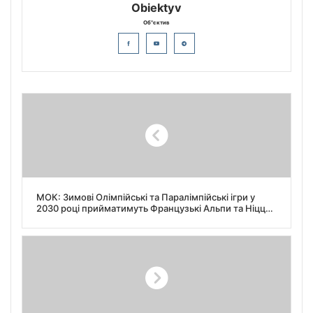
Obiektyv
Об"єктив
МОК: Зимові Олімпійські та Паралімпійські ігри у
2030 році прийматимуть Французькі Альпи та Ніцца,
а у 2034-му — американське місто Солт-Лейк-Сіті
(штат Юта), яке вже приймало Олімпіаду 2002 року.