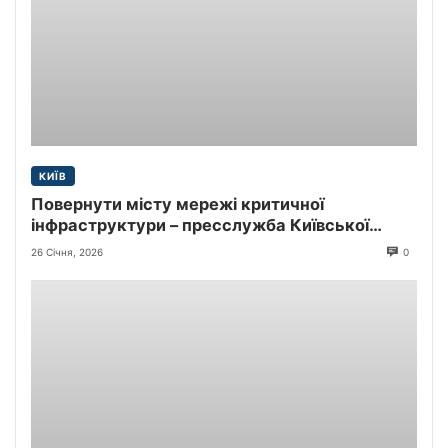
КИЇВ
Повернути місту мережі критичної
інфраструктури – пресслужба Київської
міської прокуратури
26 Січня, 2026
0