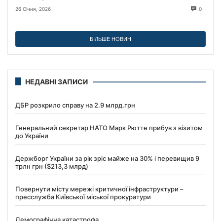
26 Січня, 2026
0
БІЛЬШЕ НОВИН
НЕДАВНІ ЗАПИСИ
ДБР розкрило справу на 2.9 млрд.грн
Генеральний секретар НАТО Марк Рютте прибув з візитом
до України
Держборг України за рік зріс майже на 30% і перевищив 9
трлн грн ($213,3 млрд)
Повернути місту мережі критичної інфраструктури –
пресслужба Київської міської прокуратури
Демографічна катастрофа