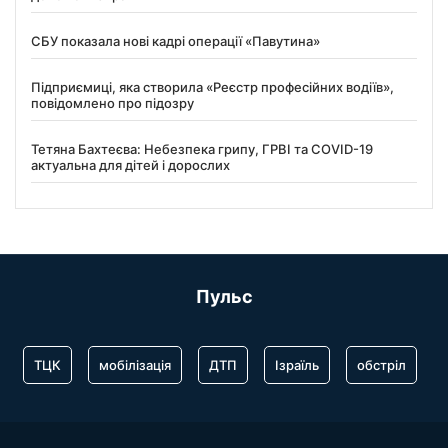
СБУ показала нові кадрі операції «Павутина»
Підприємиці, яка створила «Реєстр професійних водіїв»,
повідомлено про підозру
Тетяна Бахтеєва: Небезпека грипу, ГРВІ та COVID-19
актуальна для дітей і дорослих
Пульс
ТЦК
мобілізація
ДТП
Ізраїль
обстріл