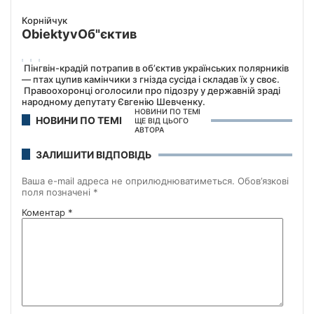
Корнійчук
Obiektyv
Об"єктив
Пінгвін-крадій потрапив в обʼєктив українських полярників
— птах цупив камінчики з гнізда сусіда і складав їх у своє.
Правоохоронці оголосили про підозру у державній зраді
народному депутату Євгенію Шевченку.
НОВИНИ ПО ТЕМІ
НОВИНИ ПО ТЕМІ
ЩЕ ВІД ЦЬОГО
АВТОРА
ЗАЛИШИТИ ВІДПОВІДЬ
Ваша e-mail адреса не оприлюднюватиметься.
Обов’язкові
поля позначені
*
Коментар
*