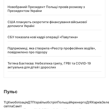
Новобраний Президент Польщі провів розмову з
Президентом України
США планують скоротити фінансування військової
допомоги Україні
СБУ показала нові кадрі операції «Павутина»
Підприємиці, яка створила «Реєстр професійних водіїв»,
повідомлено про підозру
Тетяна Бахтеєва: Небезпека грипу, ГРВІ та COVID-19
актуальна для дітей і дорослих
Пульс
ТЦК
мобілізація
ДТП
Ізраїль
обстріл
Польща
Укренерго
ДІЯ
Харків
Зел
світла
Саміт