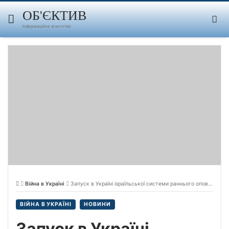
Skip
to
ОБ'ЄКТИВ
content
Інформаційне агентство
Війна в Україні
Запуск в Україні ізраїльської системи раннього оповіщення перебуває на фінальній стадії, – посол
ВІЙНА В УКРАЇНІ
НОВИНИ
Запуск в Україні