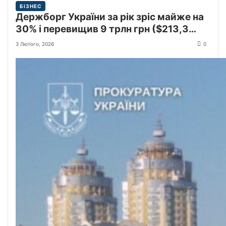
БІЗНЕС
Держборг України за рік зріс майже на
30% і перевищив 9 трлн грн ($213,3
млрд)
3 Лютого, 2026
0