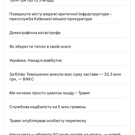
Повернути місту мережі критичної інфраструктури –
пресслужба Київської міської прокуратури
Демографічна катастрофа
Як зберегти тепло в своїй оселі
Українка. Назад в майбутнє
За Юлію Тимошенко внесли всю суму застави — 33,3 млн
грн, — ВАКС
Ми хочемо просто шматок льоду – Трамп
Службова недбалість на 5 млн.гривень
Трамп опублікував особисту переписку
Наша мета — вбивати 50 тисяч росіян на місяць, — новий