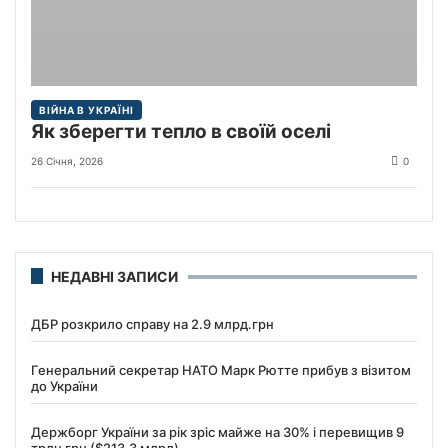
ВІЙНА В УКРАЇНІ
Як зберегти тепло в своїй оселі
26 Січня, 2026
0
НЕДАВНІ ЗАПИСИ
ДБР розкрило справу на 2.9 млрд.грн
Генеральний секретар НАТО Марк Рютте прибув з візитом
до України
Держборг України за рік зріс майже на 30% і перевищив 9
трлн грн ($213,3 млрд)