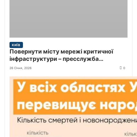
КИЇВ
Повернути місту мережі критичної
інфраструктури – пресслужба
Київської міської прокуратури
26 Січня, 2026
0