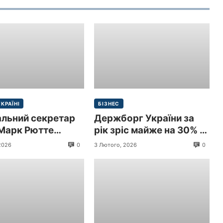
УКРАЇНІ
БІЗНЕС
альний секретар
Держборг України за
Марк Рютте
рік зріс майже на 30% і
 з візитом до
перевищив 9 трлн грн
0
0
2026
3 Лютого, 2026
и
($213,3 млрд)