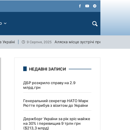
ЕО
 Україні
Аляска місце зустрічі президентів США 
9 Серпня, 2025
НЕДАВНІ ЗАПИСИ
ДБР розкрило справу на 2.9
млрд.грн
Генеральний секретар НАТО Марк
Рютте прибув з візитом до України
Держборг України за рік зріс майже
на 30% і перевищив 9 трлн грн
($213,3 млрд)