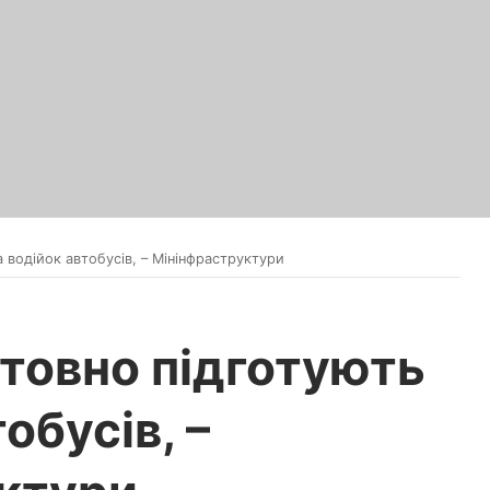
 водійок автобусів, – Мінінфраструктури
товно підготують
обусів, –