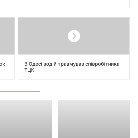
ок
В Одесі водій травмував співробітника
ТЦК