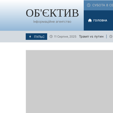
Skip
СУБОТА 8 СЕ
to
ОБ'ЄКТИВ
content
ГОЛОВНА
Інформаційне агентство
Трамп vs путин
ПУЛЬС
11 Серпня, 2025