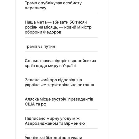
Трамп опублікував особисту
переписку
Наша мета — вбивати 50 тисяч
росіян на місяць, — новий міністр
оборони Федоров
Трамп vs путин
Спільна заява лідерів європейських
країн щодо миру в Україні
Зеленський про відповідь на
українське територіальне питання
Аляска місце зустрічі президентів
США та рф
Підписано мирну угоду між
Азербайджаном та Вірменією
Українські біженці врятували