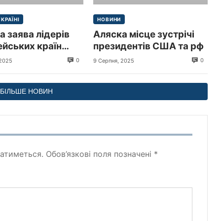
УКРАЇНІ
НОВИНИ
а заява лідерів
Аляска місце зустрічі
йських країн
президентів США та рф
иру в Україні
0
0
 2025
9 Серпня, 2025
БІЛЬШЕ НОВИН
атиметься.
Обов’язкові поля позначені
*