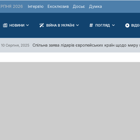
РПНЯ 2026
Інтерв’ю
Ексклюзив
Досьє
Думка
НОВИНИ
ВІЙНА В УКРАЇНІ
ПОГЛЯД
ВІД
Спільна заява лідерів європейських країн щодо миру в
10 Серпня, 2025