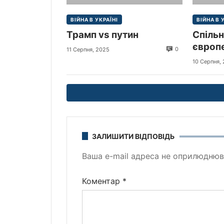
ВІЙНА В УКРАЇНІ
ВІЙНА В 
Трамп vs путин
Спільн
європе
0
11 Серпня, 2025
щодо м
10 Серпня,
ЗАЛИШИТИ ВІДПОВІДЬ
Ваша e-mail адреса не оприлюднюв
Коментар
*