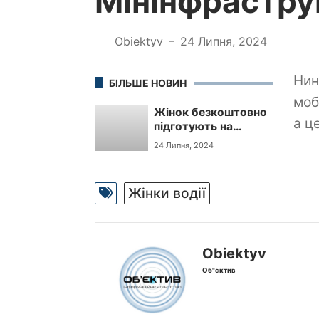
Мінінфрастр
Obiektyv
24 Липня, 2024
—
Нин
БІЛЬШЕ НОВИН
моб
Жінок безкоштовно
а ц
підготують на
водійок автобусів, –
24 Липня, 2024
Мінінфраструктури
Жінки водії
Obiektyv
Об"єктив