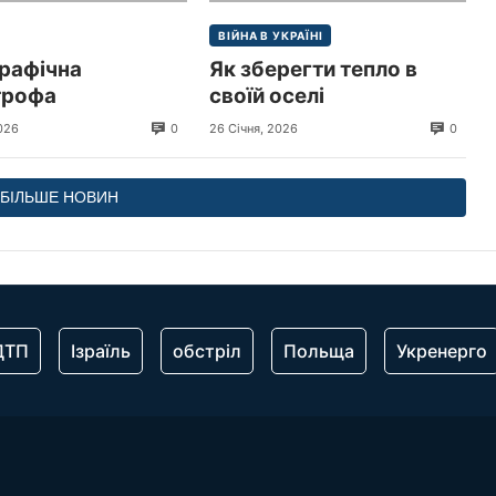
ВІЙНА В УКРАЇНІ
рафічна
Як зберегти тепло в
трофа
своїй оселі
0
0
026
26 Січня, 2026
БІЛЬШЕ НОВИН
ДТП
Ізраїль
обстріл
Польща
Укренерго