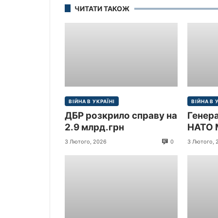
ЧИТАТИ ТАКОЖ
ВІЙНА В УКРАЇНІ
ВІЙНА В 
ДБР розкрило справу на
Генер
2.9 млрд.грн
НАТО 
прибув
0
3 Лютого, 2026
3 Лютого, 
Україн