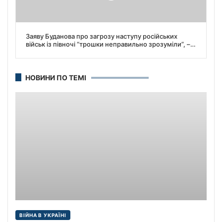
Заяву Буданова про загрозу наступу російських
військ із півночі “трошки неправильно зрозуміли”, –
сказав Зеленський.
НОВИНИ ПО ТЕМІ
ВІЙНА В УКРАЇНІ