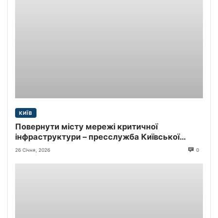
КИЇВ
Повернути місту мережі критичної
інфраструктури – пресслужба Київської
міської прокуратури
26 Січня, 2026
0