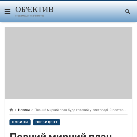
Skip
to
ОБ'ЄКТИВ
content
Інформаційне агентство
Новини
Повний мирний план буде готовий у листопаді. Я поставив таке завдання, — президент Володимир Зеленський.
НОВИНИ
ПРЕЗИДЕНТ
Повний мирний план