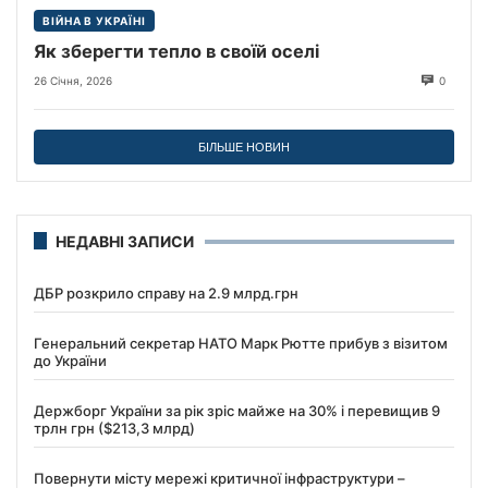
ВІЙНА В УКРАЇНІ
Як зберегти тепло в своїй оселі
26 Січня, 2026
0
БІЛЬШЕ НОВИН
НЕДАВНІ ЗАПИСИ
ДБР розкрило справу на 2.9 млрд.грн
Генеральний секретар НАТО Марк Рютте прибув з візитом
до України
Держборг України за рік зріс майже на 30% і перевищив 9
трлн грн ($213,3 млрд)
Повернути місту мережі критичної інфраструктури –