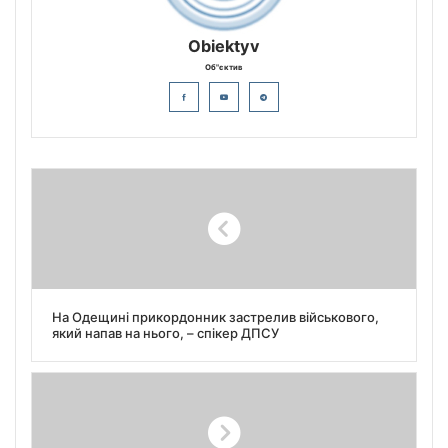
Obiektyv
Об"єктив
На Одещині прикордонник застрелив військового,
який напав на нього, – спікер ДПСУ