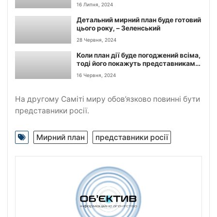
— президент Володимир
16 Липня, 2024
Зеленський.
Детальний мирний план буде готовий
цього року, – Зеленський
28 Червня, 2024
Коли план дії буде погоджений всіма,
тоді його покажуть представникам
росії, щоб на другому саміті миру ми
16 Червня, 2024
могли зафіксувати реальний кінець
війни, – Зеленський.
На другому Саміті миру обов’язково повинні бути
представники росії.
Мирний план
представники росії