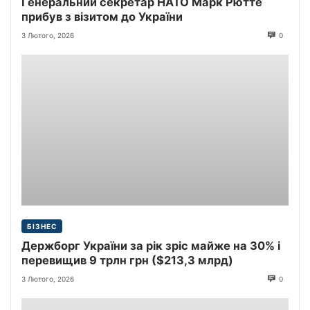
Генеральний секретар НАТО Марк Рютте
прибув з візитом до України
3 Лютого, 2026
0
БІЗНЕС
Держборг України за рік зріс майже на 30% і
перевищив 9 трлн грн ($213,3 млрд)
3 Лютого, 2026
0