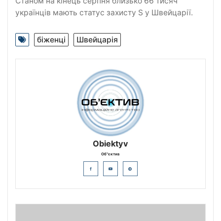
Станом на кінець серпня близько 66 тисяч
українців мають статус захисту S у Швейцарії.
біженці
Швейцарія
Obiektyv
Об"єктив