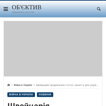
Skip
to
ОБ'ЄКТИВ
content
Інформаційне агентство
Війна в Україні
Швейцарія продовжила статус захисту для українських біженців до 2026 року
ВІЙНА В УКРАЇНІ
НОВИНИ
Швейцарія