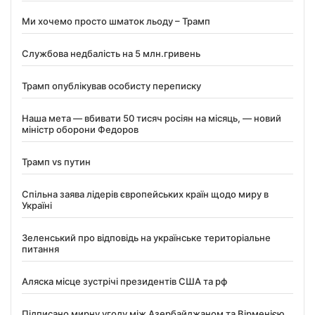
Ми хочемо просто шматок льоду – Трамп
Службова недбалість на 5 млн.гривень
Трамп опублікував особисту переписку
Наша мета — вбивати 50 тисяч росіян на місяць, — новий
міністр оборони Федоров
Трамп vs путин
Спільна заява лідерів європейських країн щодо миру в
Україні
Зеленський про відповідь на українське територіальне
питання
Аляска місце зустрічі президентів США та рф
Підписано мирну угоду між Азербайджаном та Вірменією