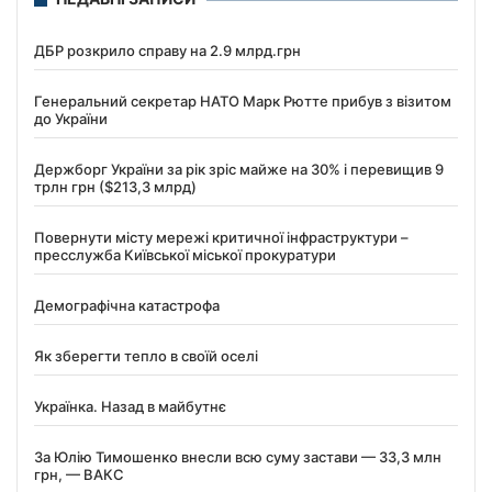
ДБР розкрило справу на 2.9 млрд.грн
Генеральний секретар НАТО Марк Рютте прибув з візитом
до України
Держборг України за рік зріс майже на 30% і перевищив 9
трлн грн ($213,3 млрд)
Повернути місту мережі критичної інфраструктури –
пресслужба Київської міської прокуратури
Демографічна катастрофа
Як зберегти тепло в своїй оселі
Українка. Назад в майбутнє
За Юлію Тимошенко внесли всю суму застави — 33,3 млн
грн, — ВАКС