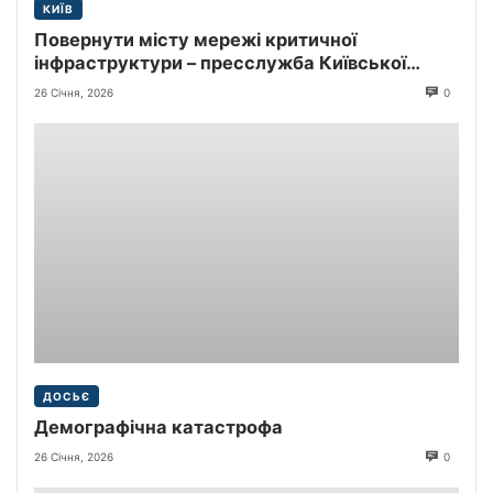
КИЇВ
Повернути місту мережі критичної
інфраструктури – пресслужба Київської
міської прокуратури
26 Січня, 2026
0
ДОСЬЄ
Демографічна катастрофа
26 Січня, 2026
0