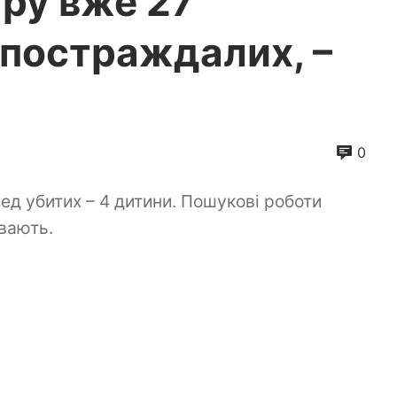
ару вже 27
7 постраждалих, –
0
ед убитих – 4 дитини. Пошукові роботи
вають.