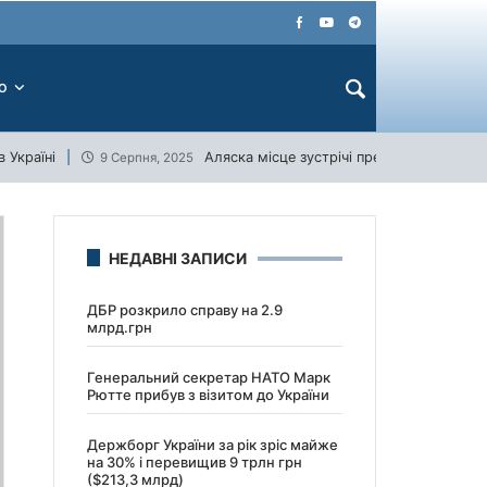
ЕО
 Україні
Аляска місце зустрічі президентів США 
9 Серпня, 2025
НЕДАВНІ ЗАПИСИ
ДБР розкрило справу на 2.9
млрд.грн
Генеральний секретар НАТО Марк
Рютте прибув з візитом до України
Держборг України за рік зріс майже
на 30% і перевищив 9 трлн грн
($213,3 млрд)