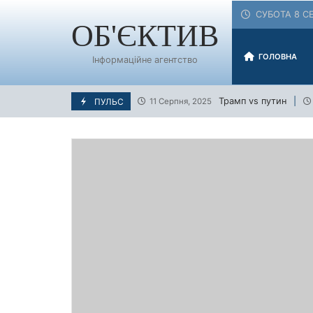
Skip
СУБОТА 8 СЕ
to
ОБ'ЄКТИВ
content
ГОЛОВНА
Інформаційне агентство
Трамп vs путин
ПУЛЬС
11 Серпня, 2025