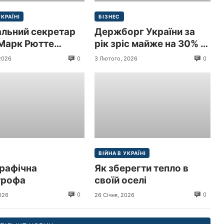
УКРАЇНІ
БІЗНЕС
альний секретар
Держборг України за
Марк Рютте
рік зріс майже на 30% і
 з візитом до
перевищив 9 трлн грн
0
0
2026
3 Лютого, 2026
и
($213,3 млрд)
ВІЙНА В УКРАЇНІ
рафічна
Як зберегти тепло в
трофа
своїй оселі
0
0
026
26 Січня, 2026