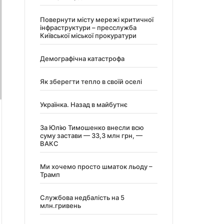
Повернути місту мережі критичної
інфраструктури – пресслужба
Київської міської прокуратури
Демографічна катастрофа
Як зберегти тепло в своїй оселі
Українка. Назад в майбутнє
За Юлію Тимошенко внесли всю
суму застави — 33,3 млн грн, —
ВАКС
Ми хочемо просто шматок льоду –
Трамп
Службова недбалість на 5
млн.гривень