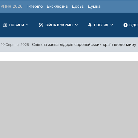
РПНЯ 2026
Інтерв’ю
Ексклюзив
Досьє
Думка
НОВИНИ
ВІЙНА В УКРАЇНІ
ПОГЛЯД
ВІД
Спільна заява лідерів європейських країн щодо миру в
10 Серпня, 2025