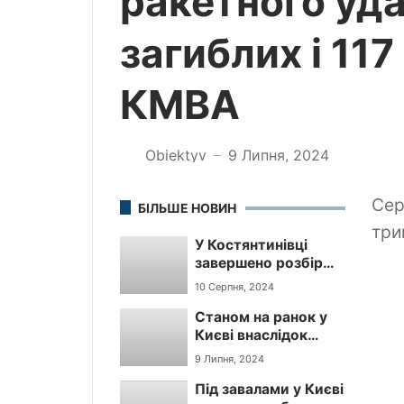
ракетного уд
загиблих і 11
КМВА
Obiektyv
9 Липня, 2024
—
Сер
БІЛЬШЕ НОВИН
три
У Костянтинівці
завершено розбір
завалів на місці
10 Серпня, 2024
ракетного удару по
Станом на ранок у
торгівельному
Києві внаслідок
центру
учорашнього
9 Липня, 2024
ракетного удару
Під завалами у Києві
вже 27 загиблих і