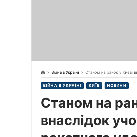
Війна в Україні
Станом на ранок у Києві внаслід
ВІЙНА В УКРАЇНІ
КИЇВ
НОВИНИ
Станом на ран
внаслідок уч