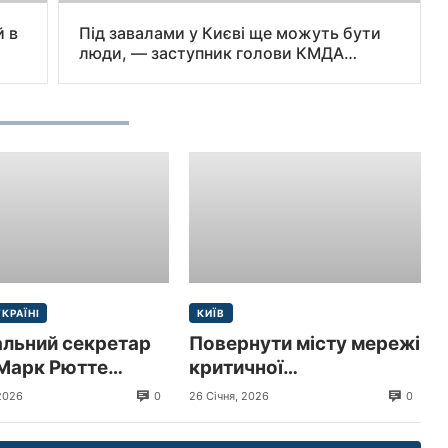
й в
Під завалами у Києві ще можуть бути
люди, — заступник голови КМДА
Микола Поворозник у коментарі “Радіо
Свобода”.
УКРАЇНІ
КИЇВ
альний секретар
Повернути місту мережі
Марк Рютте
критичної
 з візитом до
інфраструктури –
0
0
2026
26 Січня, 2026
и
пресслужба Київської
міської прокуратури