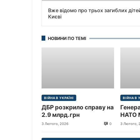
Вже відомо про трьох загиблих діте
Києві
НОВИНИ ПО ТЕМІ
ВІЙНА В УКРАЇНІ
ВІЙНА В 
ДБР розкрило справу на
Генер
2.9 млрд.грн
НАТО 
прибув
0
3 Лютого, 2026
3 Лютого, 
Україн