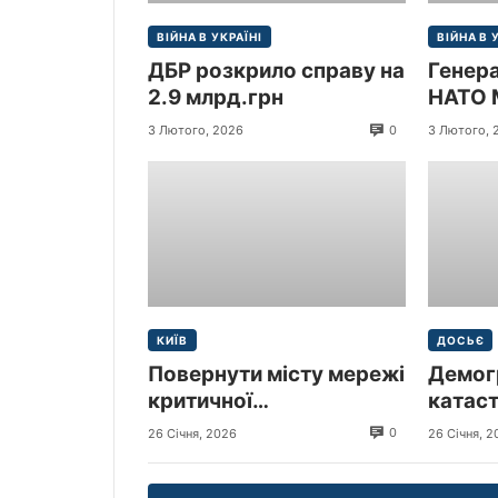
ВІЙНА В УКРАЇНІ
ВІЙНА В 
ДБР розкрило справу на
Генер
2.9 млрд.грн
НАТО 
прибув
0
3 Лютого, 2026
3 Лютого, 
Україн
КИЇВ
ДОСЬЄ
Повернути місту мережі
Демог
критичної
катас
інфраструктури –
0
26 Січня, 2026
26 Січня, 2
пресслужба Київської
міської прокуратури