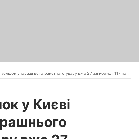
ок учорашнього ракетного удару вже 27 загиблих і 117 постраждалих, – КМВА
ок у Києві
орашнього