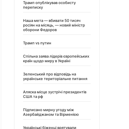
Трамп опублікував особисту
переписку
Наша мета — вбивати 50 тисяч
росіян на місяць, — новий міністр
оборони Федоров
Трамп vs путин
Спільна заява лідерів європейських
країн щодо миру в Україні
Зеленський про відповідь на
українське територіальне питання
Аляска місце зустрічі президентів
США та рф
Підписано мирну угоду між
Азербайджаном та Вірменією
Українські біженці врятували