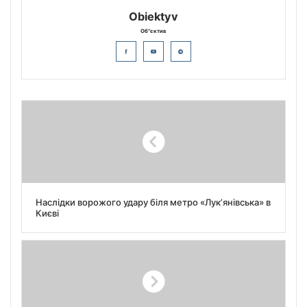
Obiektyv
Об"єктив
Наслідки ворожого удару біля метро «Лукʼянівська» в
Києві