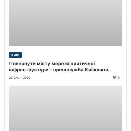
КИЇВ
Повернути місту мережі критичної
інфраструктури – пресслужба Київської
міської прокуратури
26 Січня, 2026
0