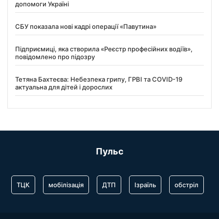
допомоги Україні
СБУ показала нові кадрі операції «Павутина»
Підприємиці, яка створила «Реєстр професійних водіїв»,
повідомлено про підозру
Тетяна Бахтеєва: Небезпека грипу, ГРВІ та COVID-19
актуальна для дітей і дорослих
Пульс
ТЦК
мобілізація
ДТП
Ізраїль
обстріл