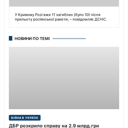
У Кривому Розі вже 11 загиблих (було 10) після
прильоту росіянської ракети, – повідомляє ДСНС.
НОВИНИ ПО ТЕМІ
ВІЙНА В УКРАЇНІ
ДБР розкрило справу на 2.9 млрд.грн