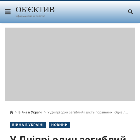
Skip
to
ОБ'ЄКТИВ
content
Інформаційне агентство
Війна в Україні
У Дніпрі один загиблий і шість поранених. Одна людина у важкому стані, — голова ОВА
ВІЙНА В УКРАЇНІ
НОВИНИ
У Дніпрі один загиблий