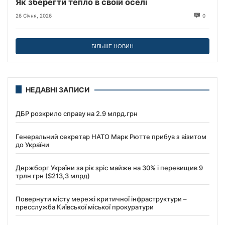
Як зберегти тепло в своїй оселі
26 Січня, 2026
0
БІЛЬШЕ НОВИН
НЕДАВНІ ЗАПИСИ
ДБР розкрило справу на 2.9 млрд.грн
Генеральний секретар НАТО Марк Рютте прибув з візитом
до України
Держборг України за рік зріс майже на 30% і перевищив 9
трлн грн ($213,3 млрд)
Повернути місту мережі критичної інфраструктури –
пресслужба Київської міської прокуратури