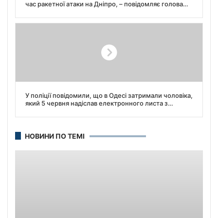
час ракетної атаки на Дніпро, – повідомляє голова
ОВА Лисак.
У поліції повідомили, що в Одесі затримали чоловіка,
який 5 червня надіслав електронного листа з
погрозою підірвати будівлю ОЕМ ДТЕК.
НОВИНИ ПО ТЕМІ