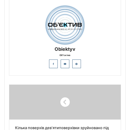
Obiektyv
Об"єктив
Кілька поверхів дев’ятиповерхівки зруйновано під