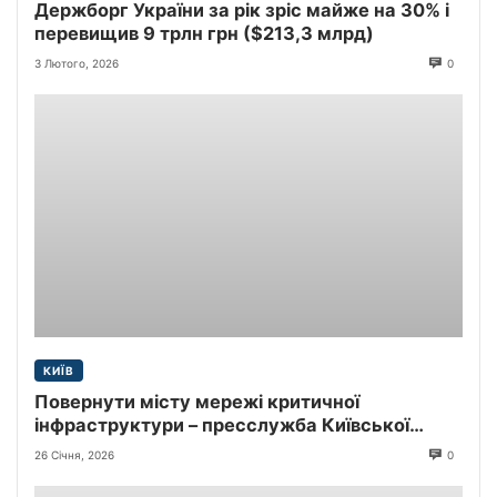
Держборг України за рік зріс майже на 30% і
перевищив 9 трлн грн ($213,3 млрд)
3 Лютого, 2026
0
КИЇВ
Повернути місту мережі критичної
інфраструктури – пресслужба Київської
міської прокуратури
26 Січня, 2026
0