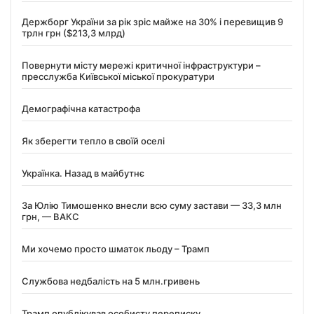
Держборг України за рік зріс майже на 30% і перевищив 9
трлн грн ($213,3 млрд)
Повернути місту мережі критичної інфраструктури –
пресслужба Київської міської прокуратури
Демографічна катастрофа
Як зберегти тепло в своїй оселі
Українка. Назад в майбутнє
За Юлію Тимошенко внесли всю суму застави — 33,3 млн
грн, — ВАКС
Ми хочемо просто шматок льоду – Трамп
Службова недбалість на 5 млн.гривень
Трамп опублікував особисту переписку