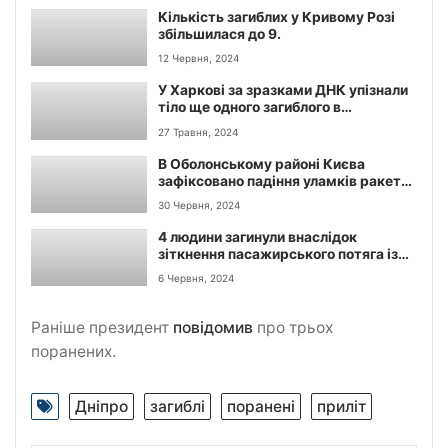
Кількість загиблих у Кривому Розі
збільшилася до 9.
12 Червня, 2024
У Харкові за зразками ДНК упізнали
тіло ще одного загиблого в
“Епіцентрі” – 17-річного Кирила.
27 Травня, 2024
В Оболонському районі Києва
зафіксовано падіння уламків ракети,
пошкоджено багатоповерхівку.
30 Червня, 2024
Інформація про потерпілих
уточнюється — КМВА.
4 людини загинули внаслідок
зіткнення пасажирського потяга із
вантажним, в якому перебували
6 Червня, 2024
українці, — «Укрзалізниця»
Раніше президент
повідомив
про трьох
поранених.
Дніпро
загиблі
поранені
приліт