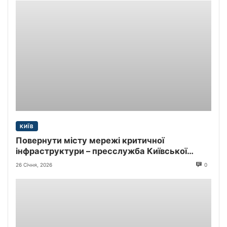
КИЇВ
Повернути місту мережі критичної
інфраструктури – пресслужба Київської
міської прокуратури
26 Січня, 2026
0