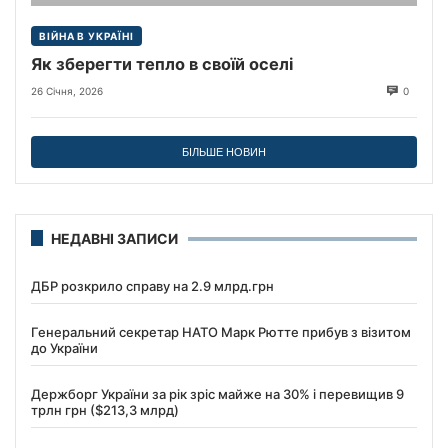
ВІЙНА В УКРАЇНІ
Як зберегти тепло в своїй оселі
26 Січня, 2026
0
БІЛЬШЕ НОВИН
НЕДАВНІ ЗАПИСИ
ДБР розкрило справу на 2.9 млрд.грн
Генеральний секретар НАТО Марк Рютте прибув з візитом
до України
Держборг України за рік зріс майже на 30% і перевищив 9
трлн грн ($213,3 млрд)