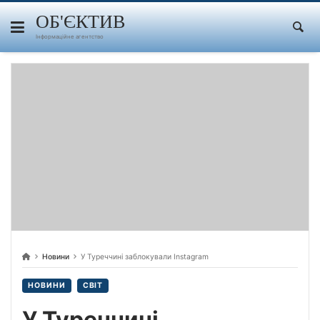
Skip
to
ОБ'ЄКТИВ
content
Інформаційне агентство
Новини
У Туреччині заблокували Instagram
НОВИНИ
СВІТ
У Туреччині