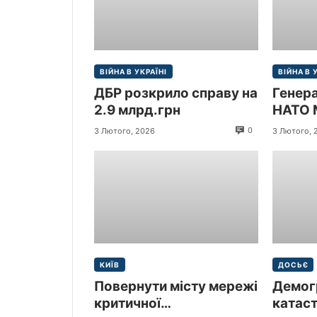
ВІЙНА В УКРАЇНІ
ВІЙНА В 
ДБР розкрило справу на
Генер
2.9 млрд.грн
НАТО 
прибув
0
3 Лютого, 2026
3 Лютого, 
Україн
КИЇВ
ДОСЬЄ
Повернути місту мережі
Демог
критичної
катас