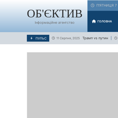
Skip
П’ЯТНИЦЯ 7 
to
ОБ'ЄКТИВ
content
ГОЛОВНА
Інформаційне агентство
Трамп vs путин
ПУЛЬС
11 Серпня, 2025