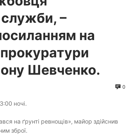
жбовця
 служби, –
посиланням на
цпрокуратури
гіону Шевченко.
0
3:00 ночі.
ався на ґрунті ревнощів», майор здійснив
ним зброї.