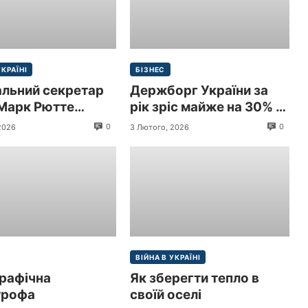
УКРАЇНІ
БІЗНЕС
альний секретар
Держборг України за
Марк Рютте
рік зріс майже на 30% і
 з візитом до
перевищив 9 трлн грн
0
0
2026
3 Лютого, 2026
и
($213,3 млрд)
ВІЙНА В УКРАЇНІ
рафічна
Як зберегти тепло в
трофа
своїй оселі