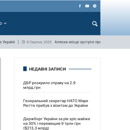
ЕО
 Україні
Аляска місце зустрічі президентів США 
9 Серпня, 2025
НЕДАВНІ ЗАПИСИ
ДБР розкрило справу на 2.9
млрд.грн
Генеральний секретар НАТО Марк
Рютте прибув з візитом до України
Держборг України за рік зріс майже
на 30% і перевищив 9 трлн грн
($213,3 млрд)