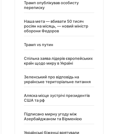
Трамп опублікував особисту
переписку
Наша мета — вбивати 50 тисяч
росіян на місяць, — новий міністр
оборони Федоров
Трамп vs путин
Спільна заява лідерів європейських
країн щодо миру в Україні
Зеленський про відповідь на
українське територіальне питання
Аляска місце зустрічі президентів
США та рф
Підписано мирну угоду між
Азербайджаном та Вірменією
Українські біженці врятували