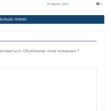
щодо миру в Україні
0
10 Серпня, 2025
БІЛЬШЕ НОВИН
атиметься.
Обов’язкові поля позначені
*