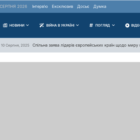
СЕРПНЯ 2026
Інтерв’ю
Ексклюзив
Досьє
Думка
НОВИНИ
ВІЙНА В УКРАЇНІ
ПОГЛЯД
ВІД
Спільна заява лідерів європейських країн щодо миру в
10 Серпня, 2025