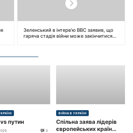
ме
Зеленський в інтерв’ю BBC заявив, що
гаряча стадія війни може закінчитися
до кінця року і не всі території України
можуть бути повернуті військовим
шляхом.
УКРАЇНІ
ВІЙНА В УКРАЇНІ
vs путин
Спільна заява лідерів
європейських країн
0
 2025