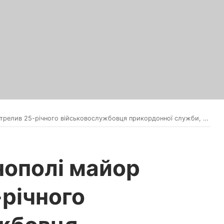
вослужбовця прикордонної служби, – Суспільне за посиланням на речницю спецпрокуратури Західного регіону Шевченко.
рнополі майор
-річного