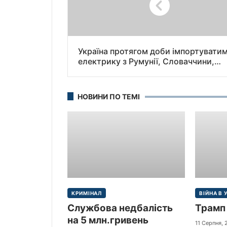
Україна протягом доби імпортувати
електрику з Румунії, Словаччини,
Польщі та Угорщини — Міністерство
енергетики України.
НОВИНИ ПО ТЕМІ
КРИМІНАЛ
ВІЙНА В 
Службова недбалість
Трамп 
на 5 млн.гривень
11 Серпня,