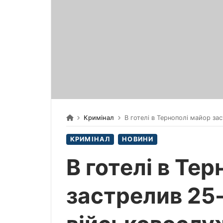
Кримінал
В готелі в Тернополі майор застрелив 25-річного військо
КРИМІНАЛ
НОВИНИ
В готелі в Те
застрелив 25