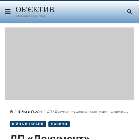
Skip
to
ОБ'ЄКТИВ
content
Інформаційне агентство
Війна в Україні
ДП «Документ» відновив послуги для чоловіків за кордоном, — пресслужба
ВІЙНА В УКРАЇНІ
НОВИНИ
ДП «Документ»