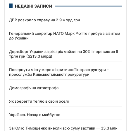
НЕДАВНІ ЗАПИСИ
ДБР розкрило справу на 2.9 млрд.грн
Генеральний секретар НАТО Марк Рютте прибув з візитом
до України
Держборг України за рік зріс майже на 30% і перевищив 9
трлн грн ($213,3 млрд)
Повернути місту мережі критичної інфраструктури –
пресслужба Київської міської прокуратури
Демографічна катастрофа
Як зберегти тепло в своїй оселі
Українка. Назад в майбутнє
За Юлію Тимошенко внесли всю суму застави — 33,3 млн