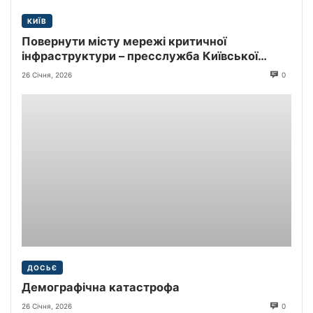
КИЇВ
Повернути місту мережі критичної
інфраструктури – пресслужба Київської
міської прокуратури
26 Січня, 2026
0
ДОСЬЄ
Демографічна катастрофа
26 Січня, 2026
0