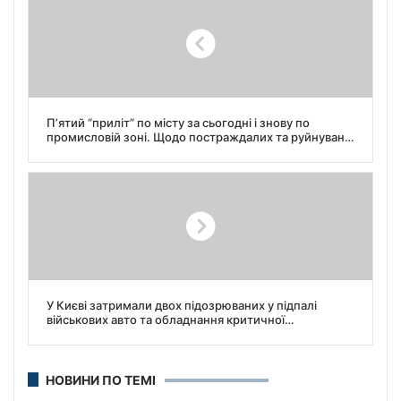
П’ятий “приліт” по місту за сьогодні і знову по
промисловій зоні. Щодо постраждалих та руйнувань
йде уточнення, — міський голова Харкова Ігор
Терехов.
У Києві затримали двох підозрюваних у підпалі
військових авто та обладнання критичної
інфраструктури, – повідомляє прокуратура.
НОВИНИ ПО ТЕМІ