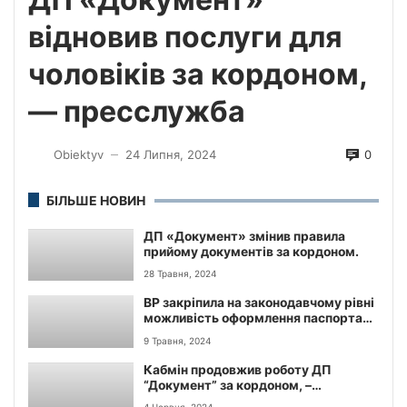
відновив послуги для
чоловіків за кордоном,
— пресслужба
0
Obiektyv
24 Липня, 2024
—
БІЛЬШЕ НОВИН
ДП «Документ» змінив правила
прийому документів за кордоном.
28 Травня, 2024
ВР закріпила на законодавчому рівні
можливість оформлення паспорта
за кордоном через ДП “Документ”, –
9 Травня, 2024
нардеп Ярослав Железняк
Кабмін продовжив роботу ДП
“Документ” за кордоном, –
повідомляє Мінреінтеграції.
4 Червня, 2024